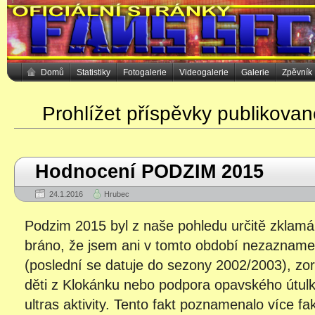
Domů
Statistiky
Fotogalerie
Videogalerie
Galerie
Zpěvník
Prohlížet příspěvky publikova
Hodnocení PODZIM 2015
24.1.2016
Hrubec
Podzim 2015 byl z naše pohledu určitě zklam
bráno, že jsem ani v tomto období nezaznamen
(poslední se datuje do sezony 2002/2003), zor
děti z Klokánku nebo podpora opavského útulku
ultras aktivity. Tento fakt poznamenalo více fa