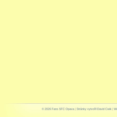
© 2026 Fans SFC Opava
|
Stránky vytvořil David Cwik
|
We