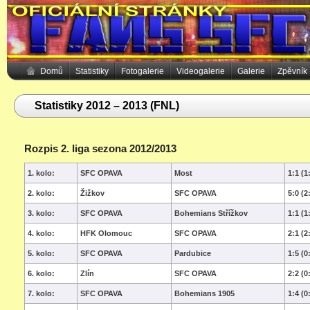
Domů
Statistiky
Fotogalerie
Videogalerie
Galerie
Zpěvník
Statistiky 2012 – 2013 (FNL)
Rozpis 2. liga sezona 2012/2013
1. kolo:
SFC OPAVA
Most
1:1 (1
2. kolo:
Žižkov
SFC OPAVA
5:0 (2
3. kolo:
SFC OPAVA
Bohemians Střížkov
1:1 (1
4. kolo:
HFK Olomouc
SFC OPAVA
2:1 (2
5. kolo:
SFC OPAVA
Pardubice
1:5 (0
6. kolo:
Zlín
SFC OPAVA
2:2 (0
7. kolo:
SFC OPAVA
Bohemians 1905
1:4 (0