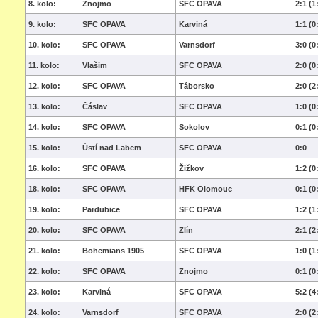
8. kolo:
Znojmo
SFC OPAVA
2:1 (1
9. kolo:
SFC OPAVA
Karviná
1:1 (0
10. kolo:
SFC OPAVA
Varnsdorf
3:0 (0
11. kolo:
Vlašim
SFC OPAVA
2:0 (0
12. kolo:
SFC OPAVA
Táborsko
2:0 (2
13. kolo:
Čáslav
SFC OPAVA
1:0 (0
14. kolo:
SFC OPAVA
Sokolov
0:1 (0
15. kolo:
Ústí nad Labem
SFC OPAVA
0:0
16. kolo:
SFC OPAVA
Žižkov
1:2 (0
18. kolo:
SFC OPAVA
HFK Olomouc
0:1 (0
19. kolo:
Pardubice
SFC OPAVA
1:2 (1
20. kolo:
SFC OPAVA
Zlín
2:1 (2
21. kolo:
Bohemians 1905
SFC OPAVA
1:0 (1
22. kolo:
SFC OPAVA
Znojmo
0:1 (0
23. kolo:
Karviná
SFC OPAVA
5:2 (4
24. kolo:
Varnsdorf
SFC OPAVA
2:0 (2