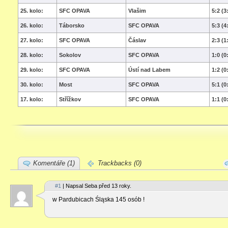
25. kolo:
SFC OPAVA
Vlašim
5:2 (3
26. kolo:
Táborsko
SFC OPAVA
5:3 (4
27. kolo:
SFC OPAVA
Čáslav
2:3 (1
28. kolo:
Sokolov
SFC OPAVA
1:0 (0
29. kolo:
SFC OPAVA
Ústí nad Labem
1:2 (0
30. kolo:
Most
SFC OPAVA
5:1 (0
17. kolo:
Střížkov
SFC OPAVA
1:1 (0
Komentáře (1)
Trackbacks (0)
#1
| Napsal Seba před 13 roky.
w Pardubicach Śląska 145 osób !