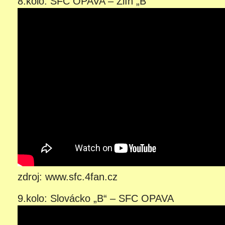
8.kolo: SFC OPAVA – Zlín „B“
zdroj: www.sfc.4fan.cz
9.kolo: Slovácko „B“ – SFC OPAVA