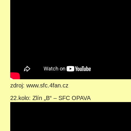
zdroj: www.sfc.4fan.cz
22.kolo: Zlín „B“ – SFC OPAVA