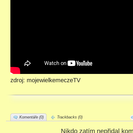
zdroj: mojewielkemeczeTV
Komentáře (0)
Trackbacks (0)
Nikdo zatím nepřidal kom