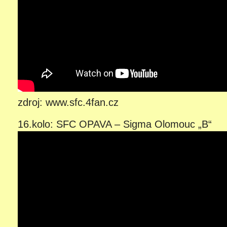
zdroj: www.sfc.4fan.cz
16.kolo: SFC OPAVA – Sigma Olomouc „B“