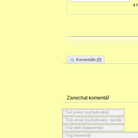
4
F
Komentáře (0)
Zanechat komentář