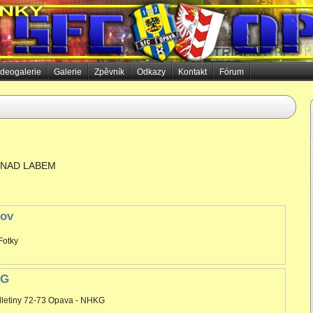
ideogalerie
Galerie
Zpěvník
Odkazy
Kontakt
Fórum
Í NAD LABEM
nov
Fotky
KG
lletiny 72-73 Opava - NHKG