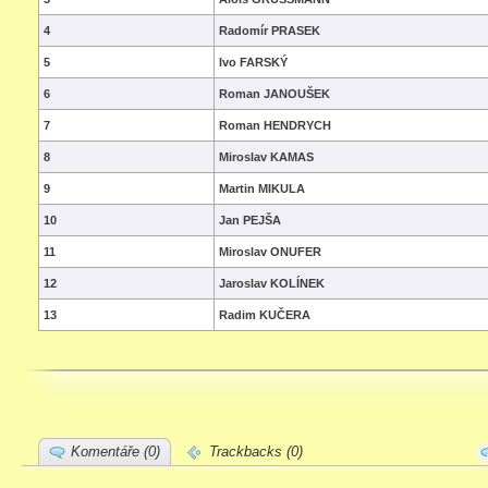
4
Radomír PRASEK
5
Ivo FARSKÝ
6
Roman JANOUŠEK
7
Roman HENDRYCH
8
Miroslav KAMAS
9
Martin MIKULA
10
Jan PEJŠA
11
Miroslav ONUFER
12
Jaroslav KOLÍNEK
13
Radim KUČERA
Komentáře (0)
Trackbacks (0)