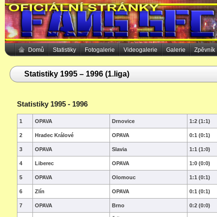
Domů
Statistiky
Fotogalerie
Videogalerie
Galerie
Zpěvník
Statistiky 1995 – 1996 (1.liga)
Statistiky 1995 - 1996
1
OPAVA
Drnovice
1:2 (1:1)
2
Hradec Králové
OPAVA
0:1 (0:1)
3
OPAVA
Slavia
1:1 (1:0)
4
Liberec
OPAVA
1:0 (0:0)
5
OPAVA
Olomouc
1:1 (0:1)
6
Zlín
OPAVA
0:1 (0:1)
7
OPAVA
Brno
0:2 (0:0)