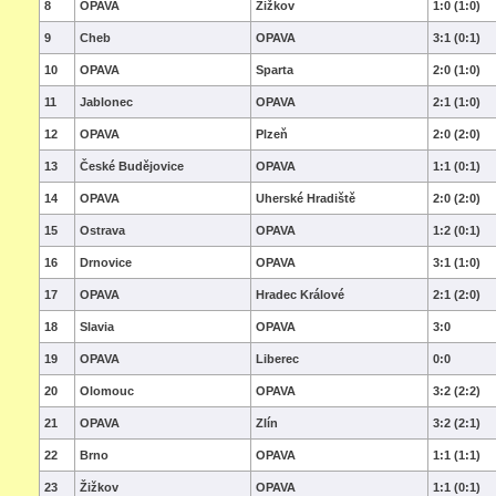
8
OPAVA
Žižkov
1:0 (1:0)
9
Cheb
OPAVA
3:1 (0:1)
10
OPAVA
Sparta
2:0 (1:0)
11
Jablonec
OPAVA
2:1 (1:0)
12
OPAVA
Plzeň
2:0 (2:0)
13
České Budějovice
OPAVA
1:1 (0:1)
14
OPAVA
Uherské Hradiště
2:0 (2:0)
15
Ostrava
OPAVA
1:2 (0:1)
16
Drnovice
OPAVA
3:1 (1:0)
17
OPAVA
Hradec Králové
2:1 (2:0)
18
Slavia
OPAVA
3:0
19
OPAVA
Liberec
0:0
20
Olomouc
OPAVA
3:2 (2:2)
21
OPAVA
Zlín
3:2 (2:1)
22
Brno
OPAVA
1:1 (1:1)
23
Žižkov
OPAVA
1:1 (0:1)