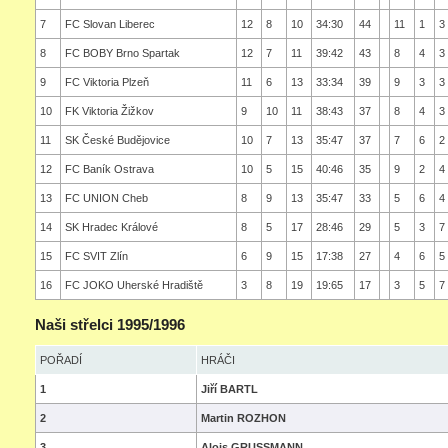
7
FC Slovan Liberec
12
8
10
34:30
44
11
1
3
8
FC BOBY Brno Spartak
12
7
11
39:42
43
8
4
3
9
FC Viktoria Plzeň
11
6
13
33:34
39
9
3
3
10
FK Viktoria Žižkov
9
10
11
38:43
37
8
4
3
11
SK České Budějovice
10
7
13
35:47
37
7
6
2
12
FC Baník Ostrava
10
5
15
40:46
35
9
2
4
13
FC UNION Cheb
8
9
13
35:47
33
5
6
4
14
SK Hradec Králové
8
5
17
28:46
29
5
3
7
15
FC SVIT Zlín
6
9
15
17:38
27
4
6
5
16
FC JOKO Uherské Hradiště
3
8
19
19:65
17
3
5
7
Naši střelci 1995/1996
POŘADÍ
HRÁČI
1
Jiří BARTL
2
Martin ROZHON
3
Alois GRUSSMANN