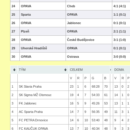
24
OPAVA
Cheb
4:1 (4:1)
25
Sparta
OPAVA
1:1 (0:1)
26
OPAVA
Jablonec
0:1 (0:1)
27
Plzeň
OPAVA
2:1 (1:1)
28
OPAVA
České Budějovice
3:1 (1:0)
29
Uherské Hradiště
OPAVA
0:1 (0:1)
30
OPAVA
Ostrava
3:0 (0:0)
TÝM
CELKEM
DOMA
V
R
P
G
B
V
R
P
1
SK Slavia Praha
23
1
6
68:28
70
13
0
2
2
SK Sigma MŽ Olomouc
19
4
7
54:33
61
14
1
0
3
FK Jablonec
16
5
9
45:26
53
13
1
1
4
AC Sparta Praha
14
7
9
56:35
49
11
3
1
5
FC PETRA Drnovice
14
6
10
53:40
48
9
4
2
6
FC KAUČUK OPAVA
13
7
10
40:34
48
9
3
3