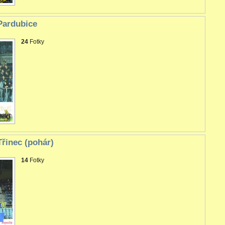
Pardubice
24
Fotky
řinec (pohár)
14
Fotky