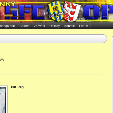
ideogalerie
Galerie
Zpěvník
Odkazy
Kontakt
Fórum
LAV
100
Fotky