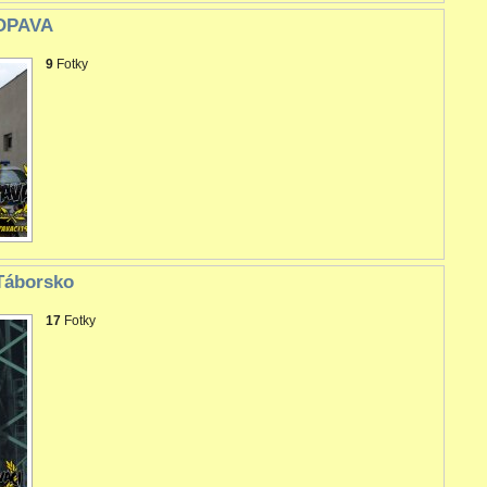
 OPAVA
9
Fotky
Táborsko
17
Fotky