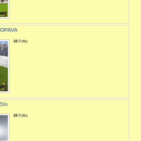
C OPAVA
38
Fotky
lín
38
Fotky