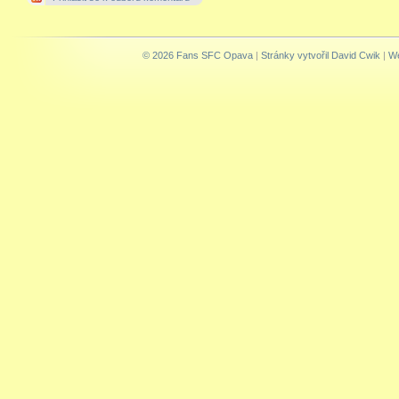
© 2026 Fans SFC Opava
|
Stránky vytvořil David Cwik
|
We