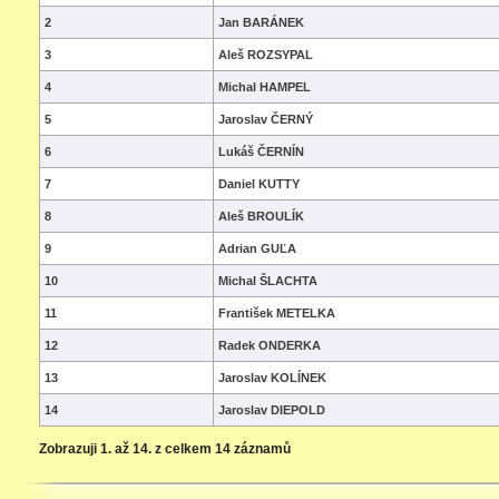
2
Jan BARÁNEK
3
Aleš ROZSYPAL
4
Michal HAMPEL
5
Jaroslav ČERNÝ
6
Lukáš ČERNÍN
7
Daniel KUTTY
8
Aleš BROULÍK
9
Adrian GUĽA
10
Michal ŠLACHTA
11
František METELKA
12
Radek ONDERKA
13
Jaroslav KOLÍNEK
14
Jaroslav DIEPOLD
Zobrazuji 1. až 14. z celkem 14 záznamů