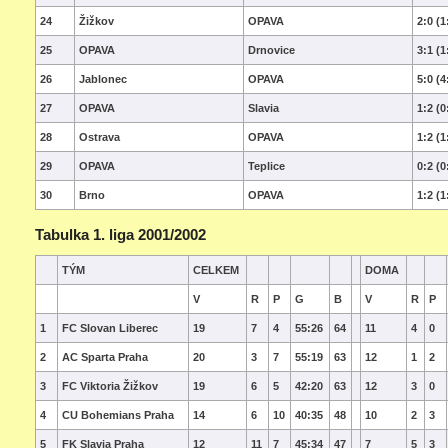
24
Žižkov
OPAVA
2:0 (1
25
OPAVA
Drnovice
3:1 (1
26
Jablonec
OPAVA
5:0 (4
27
OPAVA
Slavia
1:2 (0
28
Ostrava
OPAVA
1:2 (1
29
OPAVA
Teplice
0:2 (0
30
Brno
OPAVA
1:2 (1
Tabulka 1. liga 2001/2002
TÝM
CELKEM
DOMA
V
R
P
G
B
V
R
P
1
FC Slovan Liberec
19
7
4
55:26
64
11
4
0
2
AC Sparta Praha
20
3
7
55:19
63
12
1
2
3
FC Viktoria Žižkov
19
6
5
42:20
63
12
3
0
4
CU Bohemians Praha
14
6
10
40:35
48
10
2
3
5
FK Slavia Praha
12
11
7
45:34
47
7
5
3