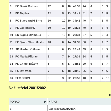
6
FC Baník Ostrava
12
8
10
43:36
44
6
6
3
7
FK Teplice
12
5
13
37:41
41
7
3
5
8
FC Stavo Artikl Brno
10
10
10
34:42
40
7
3
5
9
FK Jablonec 97
10
10
10
35:33
40
8
3
4
10
SK Sigma Olomouc
9
10
11
29:31
37
5
6
4
11
FC Synot Staré Město
10
6
14
31:38
36
7
1
7
12
SK Hradec Králové
9
8
13
28:42
35
8
4
3
13
FC Marila Příbram
9
7
14
27:39
34
5
5
5
14
FK Chmel Blšany
8
5
17
35:51
29
5
3
7
15
FC Drnovice
7
5
18
31:45
26
5
4
6
16
SFC OPAVA
5
3
22
23:58
18
3
2
10
Naši střelci 2001/2002
F
POŘADÍ
HRÁČI
1
Ladislav SUCHÁNEK