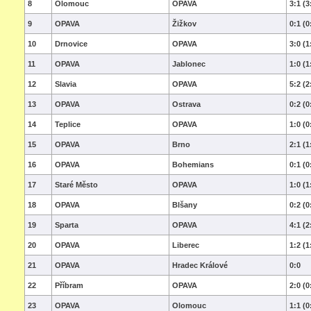
8
Olomouc
OPAVA
3:1 (3
9
OPAVA
Žižkov
0:1 (0
10
Drnovice
OPAVA
3:0 (1
11
OPAVA
Jablonec
1:0 (1
12
Slavia
OPAVA
5:2 (2
13
OPAVA
Ostrava
0:2 (0
14
Teplice
OPAVA
1:0 (0
15
OPAVA
Brno
2:1 (1
16
OPAVA
Bohemians
0:1 (0
17
Staré Město
OPAVA
1:0 (1
18
OPAVA
Blšany
0:2 (0
19
Sparta
OPAVA
4:1 (2
20
OPAVA
Liberec
1:2 (1
21
OPAVA
Hradec Králové
0:0
22
Příbram
OPAVA
2:0 (0
23
OPAVA
Olomouc
1:1 (0