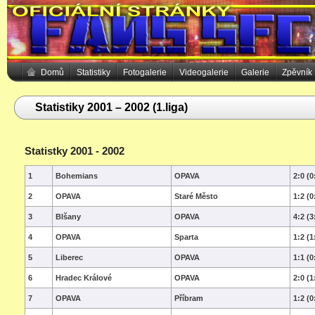
Domů
Statistiky
Fotogalerie
Videogalerie
Galerie
Zpěvník
Statistiky 2001 – 2002 (1.liga)
Statistky 2001 - 2002
1
Bohemians
OPAVA
2:0 (0
2
OPAVA
Staré Město
1:2 (0
3
Blšany
OPAVA
4:2 (3
4
OPAVA
Sparta
1:2 (1
5
Liberec
OPAVA
1:1 (0
6
Hradec Králové
OPAVA
2:0 (1
7
OPAVA
Příbram
1:2 (0