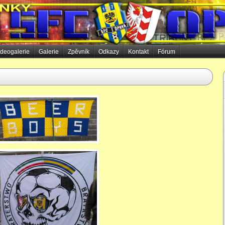
ideogalerie
Galerie
Zpěvník
Odkazy
Kontakt
Fórum