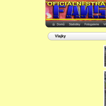
Domů
Statistiky
Fotogalerie
V
Vlajky