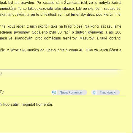
. Opak byl ale pravdou. Po zápase sám Švancara řekl, že to nebyla žádná
anouškům. Tento fakt dokazovala také situace, kdy po skončení zápasu šel
kat fanouškům, a při té příležitosti vyhrnul brněnský dres, pod kterým měl
ně, když jeden z nich skončil také na hrací ploše. Na konci zápasu jsme
ovedenou pyroshow. Odpáleno bylo 60 rací, 6 žlutých dýmovnic a asi 100
esl ve skandování proti domácímu trenérovi Mazurovi a také obránci
ušci z Wroclawi, kterých do Opavy přijelo okolo 40. Díky za jejich účast a
ný
0)
Napiš komentář
Trackback
Nikdo zatím nepřidal komentář.