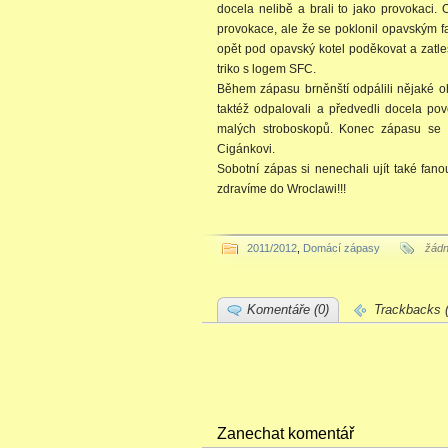
docela nelibě a brali to jako provokaci
provokace, ale že se poklonil opavským f
opět pod opavský kotel poděkovat a zatles
triko s logem SFC.
Během zápasu brněnští odpálili nějaké oh
taktéž odpalovali a předvedli docela p
malých stroboskopů. Konec zápasu se n
Cigánkovi.
Sobotní zápas si nenechali ujít také fano
zdravíme do Wroclawi!!!
2011/2012
,
Domácí zápasy
žád
Komentáře (0)
Trackbacks (
Zanechat komentář