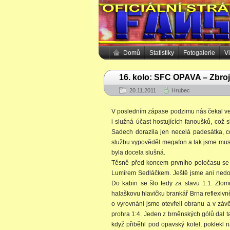
Domů
Statistiky
Fotogalerie
V
16. kolo: SFC OPAVA – Zbro
20.11.2011
Hrubec
V posledním zápase podzimu nás čekal vel
i služná účast hostujících fanoušků, což
Sadech dorazila jen necelá padesátka, 
službu vypověděl megafon a tak jsme musel
byla docela slušná.
Těsně před koncem prvního poločasu se
Lumírem Sedláčkem. Ještě jsme ani nedoká
Do kabin se šlo tedy za stavu 1:1. Zlo
halaškovu hlavičku brankář Brna reflexivně 
o vyrovnání jsme otevřeli obranu a v závě
prohra 1:4. Jeden z brněnských gólů dal t
když přiběhl pod opavský kotel, poklekl n