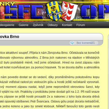
ideogalerie
Galerie
Zpěvník
Odkazy
Kontakt
Fórum
jovka Brno
Bez komentářů
ice atraktivní soupeř. Přijela k nám Zbrojovka Brno. Očekávala se konečně
 slibovalo výbornou atmosféru. Z Brna jich nakonec na stadion v Městských
což bylo podstatně méně, než jsme očekávali. Hned na úvod zápasu nám
i kotel rozeřvávat jen za pomocí hlasivek. To se docela dařilo a atmosféra
 nám povedlo dostat se do vedení, díky proměněnému pokutovému kopu
zali vstřebat radost po vedoucím gólu a hosté ještě nečekaně vyrovnali.
mový moment zápasu nastal, když jsme neproměnili obrovskou šanci, kdy
vytáhl na roh. Prakticky z protiútoku jsme dostali gól na 1:2. Při naší snaze
ru zápase se ještě hosté prosadili 2x a nakonec z toho byla docela drtivá
aké opavský oblíbenec Petr Švancara. Oslavu gólu pojal docela netradičně,
a jedno koleno a jako by smekl klobouk. Někteří fanoušci toto gesto nesli