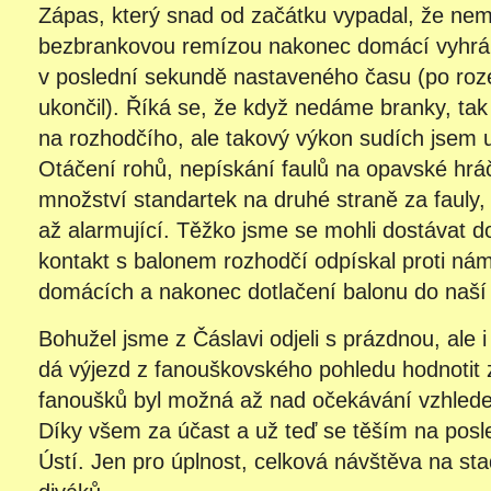
Zápas, který snad od začátku vypadal, že nemů
bezbrankovou remízou nakonec domácí vyhráli,
v poslední sekundě nastaveného času (po roz
ukončil). Říká se, že když nedáme branky, t
na rozhodčího, ale takový výkon sudích jsem 
Otáčení rohů, nepískání faulů na opavské hr
množství standartek na druhé straně za fauly,
až alarmující. Těžko jsme se mohli dostávat d
kontakt s balonem rozhodčí odpískal proti nám
domácích a nakonec dotlačení balonu do naší 
Bohužel jsme z Čáslavi odjeli s prázdnou, ale 
dá výjezd z fanouškovského pohledu hodnotit
fanoušků byl možná až nad očekávání vzhled
Díky všem za účast a už teď se těším na posl
Ústí. Jen pro úplnost, celková návštěva na st