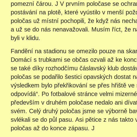
pomezní čárou. J V prvním poločase se ochran
postávání na plotě, které vyústilo v menší po
poločas už místní pochopili, že když nás nechaj
a už se do nás nenavažovali. Musím říct, že 
byli v klidu.
Fandění na stadionu se omezilo pouze na ska
Domácí s trubkami se občas ozvali až ke konc
se také díky rozhodčímu čáslavský klub dostáv
poločas se podařilo šestici opavských dostat n
výsledkem bylo překřikování se přes hřiště ve 
odpovídá“. Po fotbalové stránce velmi mizerné
především v druhém poločase nedalo ani dívat 
svém. Celý druhý poločas jsme se výborně bavil
svlékali se do půl pasu. Asi pětice z nás takto
poločas až do konce zápasu. J