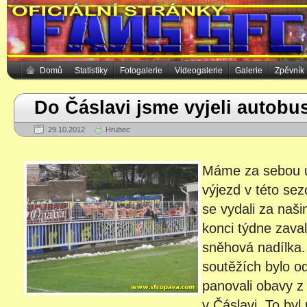
Domů
Statistiky
Fotogalerie
Videogalerie
Galerie
Zpěvník
Do Čáslavi jsme vyjeli autob
29.10.2012
Hrubec
Máme za sebou u
výjezd v této sez
se vydali za na
konci týdne zavali
sněhová nadílka.
soutěžích bylo o
panovali obavy z
v Čáslavi. To byl