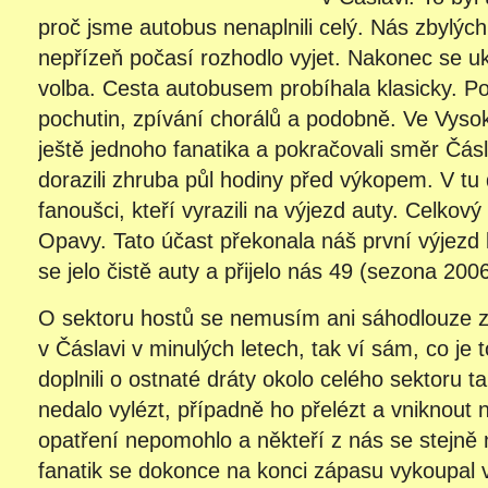
proč jsme autobus nenaplnili celý. Nás zbylých
nepřízeň počasí rozhodlo vyjet. Nakonec se uk
volba. Cesta autobusem probíhala klasicky. Po
pochutin, zpívání chorálů a podobně. Ve Vyso
ještě jednoho fanatika a pokračovali směr Čás
dorazili zhruba půl hodiny před výkopem. V tu d
fanoušci, kteří vyrazili na výjezd auty. Celkový
Opavy. Tato účast překonala náš první výjezd
se jelo čistě auty a přijelo nás 49 (sezona 200
O sektoru hostů se nemusím ani sáhodlouze z
v Čáslavi v minulých letech, tak ví sám, co je to
doplnili o ostnaté dráty okolo celého sektoru t
nedalo vylézt, případně ho přelézt a vniknout na
opatření nepomohlo a někteří z nás se stejně n
fanatik se dokonce na konci zápasu vykoupal 