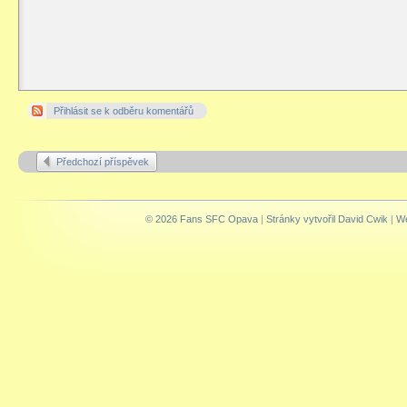
Přihlásit se k odběru komentářů
Předchozí příspěvek
© 2026 Fans SFC Opava
|
Stránky vytvořil David Cwik
|
We