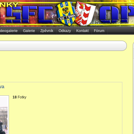
ideogalerie
Galerie
Zpěvník
Odkazy
Kontakt
Fórum
va
18
Fotky