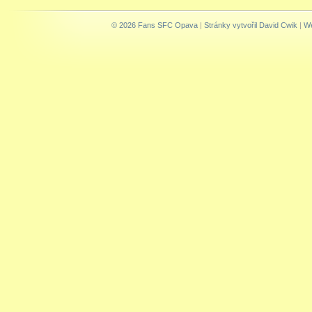
© 2026 Fans SFC Opava
|
Stránky vytvořil David Cwik
|
We