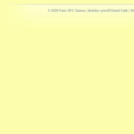
© 2026 Fans SFC Opava
|
Stránky vytvořil David Cwik
|
We