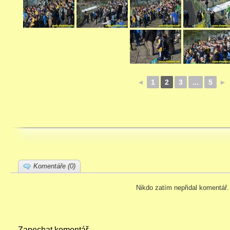
◄
1
2
3
...
5
►
Komentáře (0)
Nikdo zatím nepřidal komentář.
Zanechat komentář