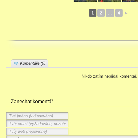
1
2
...
4
►
Komentáře (0)
Nikdo zatím nepřidal komentář.
Zanechat komentář