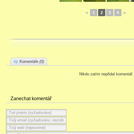
◄
1
2
3
4
►
Komentáře (0)
Nikdo zatím nepřidal komentář.
Zanechat komentář