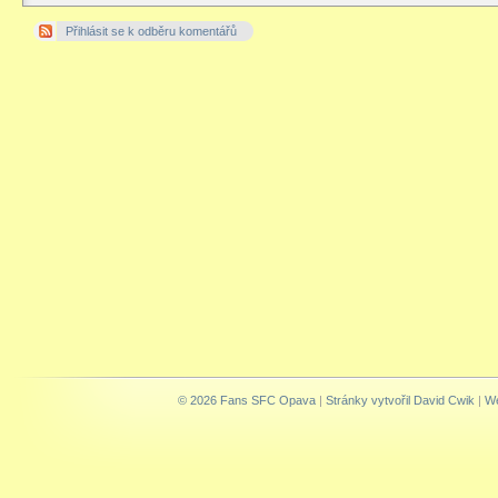
Přihlásit se k odběru komentářů
© 2026 Fans SFC Opava
|
Stránky vytvořil David Cwik
|
We