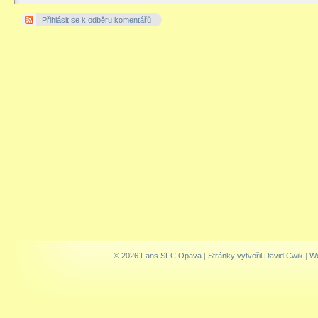
Přihlásit se k odběru komentářů
© 2026 Fans SFC Opava
|
Stránky vytvořil David Cwik
|
We