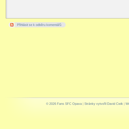
Přihlásit se k odběru komentářů
© 2026 Fans SFC Opava
|
Stránky vytvořil David Cwik
|
We