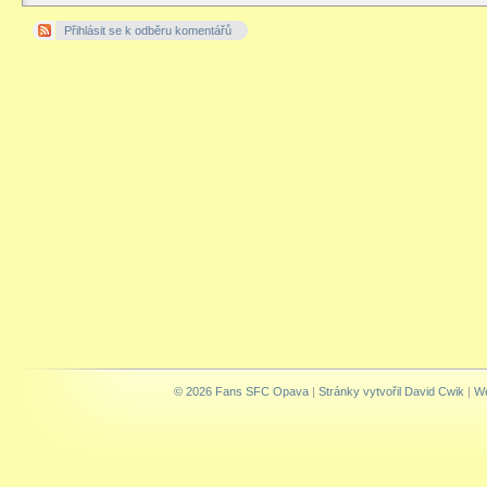
Přihlásit se k odběru komentářů
© 2026 Fans SFC Opava
|
Stránky vytvořil David Cwik
|
We