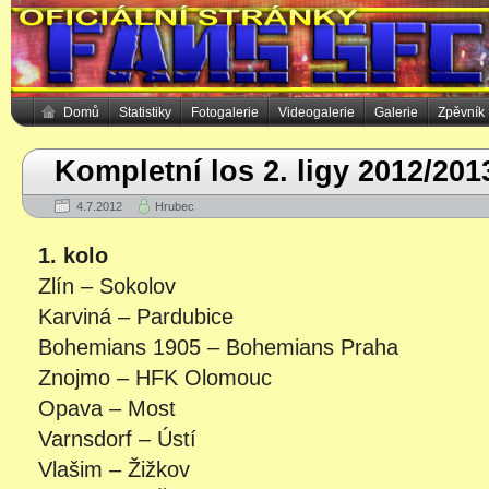
Domů
Statistiky
Fotogalerie
Videogalerie
Galerie
Zpěvník
Kompletní los 2. ligy 2012/201
4.7.2012
Hrubec
1. kolo
Zlín – Sokolov
Karviná – Pardubice
Bohemians 1905 – Bohemians Praha
Znojmo – HFK Olomouc
Opava – Most
Varnsdorf – Ústí
Vlašim – Žižkov