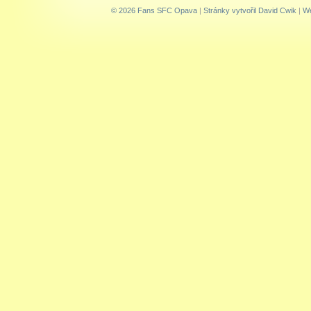
© 2026 Fans SFC Opava
|
Stránky vytvořil David Cwik
|
We