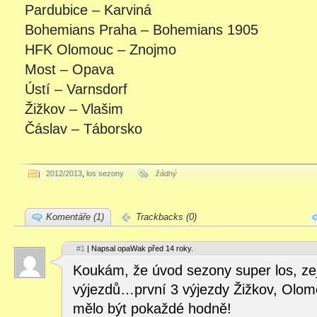
Pardubice – Karviná
Bohemians Praha – Bohemians 1905
HFK Olomouc – Znojmo
Most – Opava
Ústí – Varnsdorf
Žižkov – Vlašim
Čáslav – Táborsko
2012/2013
,
los sezony
žádný
Komentáře (1)
Trackbacks (0)
#1
| Napsal opaWak před 14 roky.
Koukám, že úvod sezony super los, ze
výjezdů…první 3 výjezdy Žižkov, Olomo
mělo být pokaždé hodně!