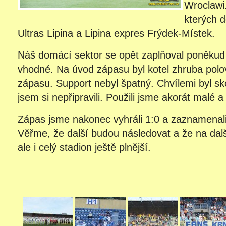
Wroclawi. 
kterých d
Ultras Lipina a Lipina expres Frýdek-Místek.
Náš domácí sektor se opět zaplňoval poněkud 
vhodné. Na úvod zápasu byl kotel zhruba polov
zápasu. Support nebyl špatný. Chvílemi byl 
jsem si nepřipravili. Použili jsme akorát malé 
Zápas jsme nakonec vyhráli 1:0 a zaznamenali d
Věřme, že další budou následovat a že na dalš
ale i celý stadion ještě plnější.