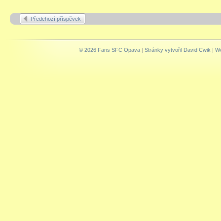
Předchozí příspěvek
© 2026 Fans SFC Opava
|
Stránky vytvořil David Cwik
|
We