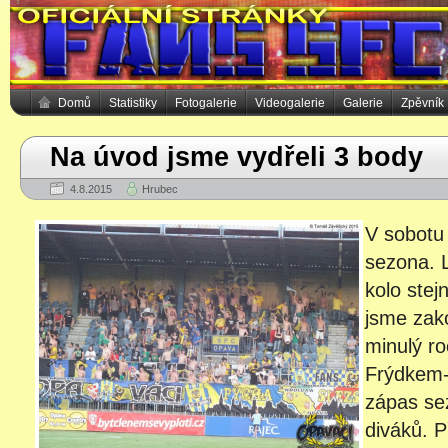
Domů
Statistiky
Fotogalerie
Videogalerie
Galerie
Zpěvník
Na úvod jsme vydřeli 3 body
4.8.2015
Hrubec
V sobotu
sezona. L
kolo stej
jsme zak
minulý ro
Frýdkem-
zápas se
diváků. P