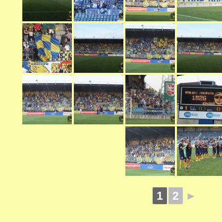
1
2
►