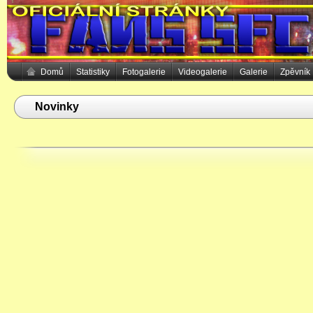
Domů
Statistiky
Fotogalerie
Videogalerie
Galerie
Zpěvník
Novinky