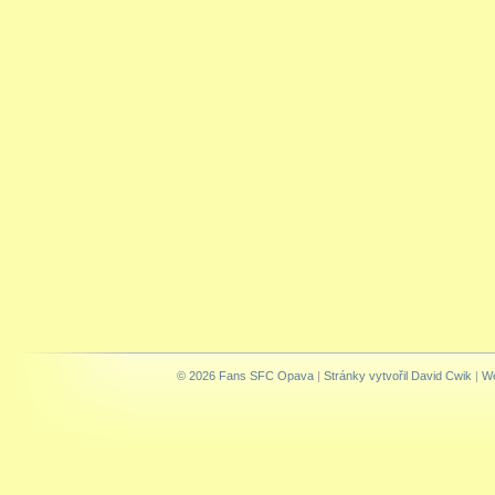
© 2026 Fans SFC Opava
|
Stránky vytvořil David Cwik
|
We