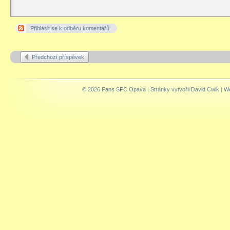
Přihlásit se k odběru komentářů
Předchozí příspěvek
© 2026 Fans SFC Opava
|
Stránky vytvořil David Cwik
|
We