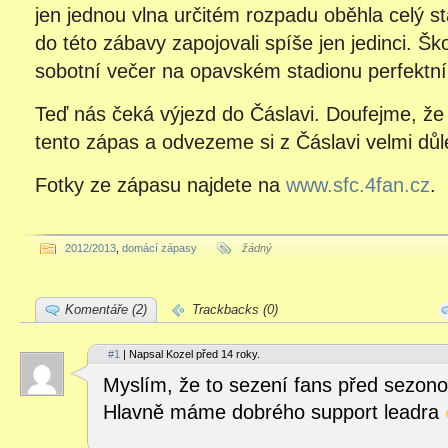
jen jednou vlna určitém rozpadu oběhla celý st
do této zábavy zapojovali spíše jen jedinci. Ško
sobotní večer na opavském stadionu perfektn
Teď nás čeká výjezd do Čáslavi. Doufejme, ž
tento zápas a odvezeme si z Čáslavi velmi důle
Fotky ze zápasu najdete na
www.sfc.4fan.cz
.
2012/2013
,
domácí zápasy
žádný
Komentáře (2)
Trackbacks (0)
#1
| Napsal Kozel před 14 roky.
Myslím, že to sezení fans před sezono
Hlavně máme dobrého support leadra