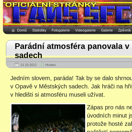
Domů
Statistiky
Fotogalerie
Videogalerie
Galerie
Zpěvník
Parádní atmosféra panovala v
sadech
21.10.2012
Hrubec
Jedním slovem, paráda! Tak by se dalo shrnou
v Opavě v Městských sadech. Jak hráči na hřišt
v hledišti si atmosféru museli užívat.
Zápas pro nás ne
úvodních minut j
protože hosté zah