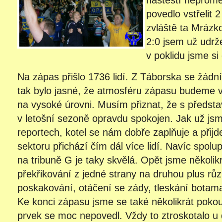
naštěstí nepromě
povedlo vstřelit 
zvláště ta Mrázk
2:0 jsem už udrž
v poklidu jsme si
Na zápas přišlo 1736 lidí. Z Táborska se žádní
tak bylo jasné, že atmosféru zápasu budeme v
na vysoké úrovni. Musím přiznat, že s předst
v letošní sezoně opravdu spokojen. Jak už jsm
reportech, kotel se nám dobře zaplňuje a přijd
sektoru přichází čím dál více lidí. Navíc spolu
na tribuně G je taky skvělá. Opět jsme několik
překřikování z jedné strany na druhou plus rů
poskakování, otáčení se zády, tleskání botam
Ke konci zápasu jsme se také několikrát pokouš
prvek se moc nepovedl. Vždy to ztroskotalo u 