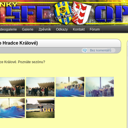
ideogalerie
Galerie
Zpěvník
Odkazy
Kontakt
Fórum
do Hradce Králové)
Bez komentářů
adce Králové. Poznáte sezónu?