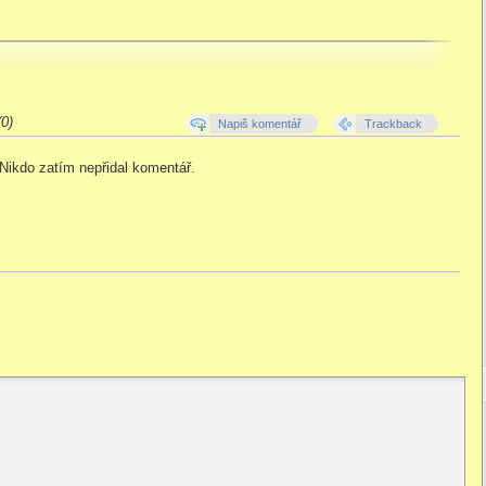
0)
Napiš komentář
Trackback
Nikdo zatím nepřidal komentář.