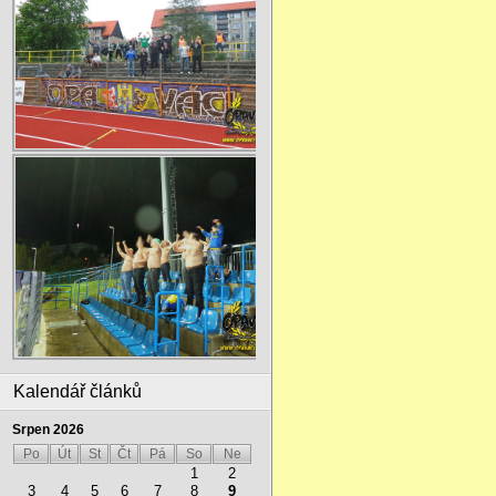
Kalendář článků
Srpen 2026
Po
Út
St
Čt
Pá
So
Ne
1
2
3
4
5
6
7
8
9