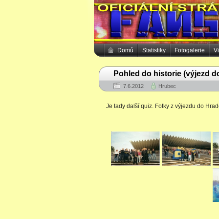
Domů
Statistiky
Fotogalerie
V
Pohled do historie (výjezd 
7.6.2012
Hrubec
Je tady další quiz. Fotky z výjezdu do Hr