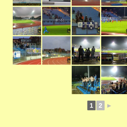
1
2
►