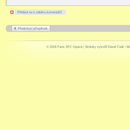
Přihlásit se k odběru komentářů
Předchozí příspěvek
© 2026 Fans SFC Opava
|
Stránky vytvořil David Cwik
|
We