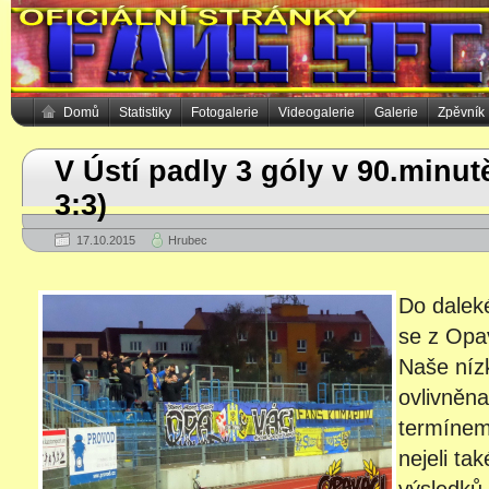
Domů
Statistiky
Fotogalerie
Videogalerie
Galerie
Zpěvník
V Ústí padly 3 góly v 90.minut
3:3)
17.10.2015
Hrubec
Do dalek
se z Opa
Naše nízk
ovlivněn
termínem,
nejeli ta