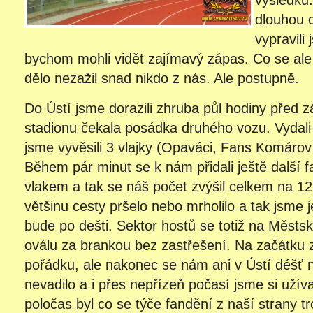
výsledků
dlouhou c
vypravili
bychom mohli vidět zajímavý zápas. Co se ale
dělo nezažil snad nikdo z nás. Ale postupně.
Do Ústí jsme dorazili zhruba půl hodiny před 
stadionu čekala posádka druhého vozu. Vydali
jsme vyvěsili 3 vlajky (Opaváci, Fans Komárov
Během pár minut se k nám přidali ještě další fan
vlakem a tak se náš počet zvýšil celkem na 1
většinu cesty pršelo nebo mrholilo a tak jsme j
bude po dešti. Sektor hostů se totiž na Měst
oválu za brankou bez zastřešení. Na začátku 
pořádku, ale nakonec se nám ani v Ústí déšť 
nevadilo a i přes nepřízeň počasí jsme si užíva
poločas byl co se týče fandění z naší strany t