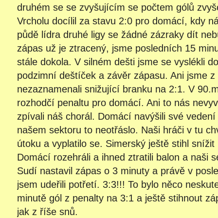
druhém se se zvyšujícím se počtem gólů zvyšo
Vrcholu docílil za stavu 2:0 pro domácí, kdy n
půdě lídra druhé ligy se žádné zázraky dít n
zápas už je ztracený, jsme posledních 15 minut
stále dokola. V silném dešti jsme se vyslékli do
podzimní deštíček a závěr zápasu. Ani jsme z
nezaznamenali snižující branku na 2:1. V 90.m
rozhodčí penaltu pro domácí. Ani to nás nevyv
zpívali náš chorál. Domácí navýšili své vedení
našem sektoru to neotřáslo. Naši hráči v tu chví
útoku a vyplatilo se. Simerský ještě stihl snížit
Domácí rozehráli a ihned ztratili balon a naši s
Sudí nastavil zápas o 3 minuty a právě v posl
jsem udeřili potřetí. 3:3!!! To bylo něco nesku
minutě gól z penalty na 3:1 a ještě stihnout zá
jak z říše snů.