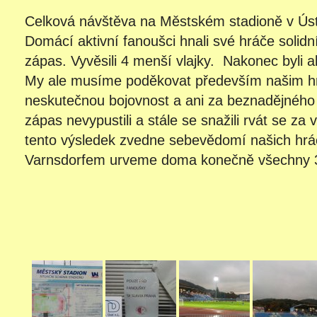
Celková návštěva na Městském stadioně v Úst
Domácí aktivní fanoušci hnali své hráče solid
zápas. Vyvěsili 4 menší vlajky. Nakonec byli a
My ale musíme poděkovat především našim hrá
neskutečnou bojovnost a ani za beznadějného 
zápas nevypustili a stále se snažili rvát se za
tento výsledek zvedne sebevědomí našich hrá
Varnsdorfem urveme doma konečně všechny 3 