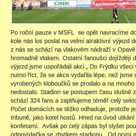
Po roční pauze v MSFL se opět navracíme d
kole nás los poslal na velmi atraktivní výjezd 
z nás se schází na vlakovém nádraží v Opavě
hromadně vlakem. Ostatní fanoušci dojíždějí d
výjezd jsme uspořádali akci „ Do Frýdku všeci 
nutno říct, že se akce vydařila lépe, než jsme
vyrobených kloboučků se prodalo a na mnoho 
nedostalo. Stadion se postupem času slušně z
schází 324 fans a zaplňujeme téměř celý sekt
Počet domácích se těžko odhaduje, protože jeji
tribuně, jako kotel hostů. Hned na úvod utkání
konfetami. Avšak po celý zápas byl slyšet pou
odpovídačka se zbytkem stadionu.. Od první mi