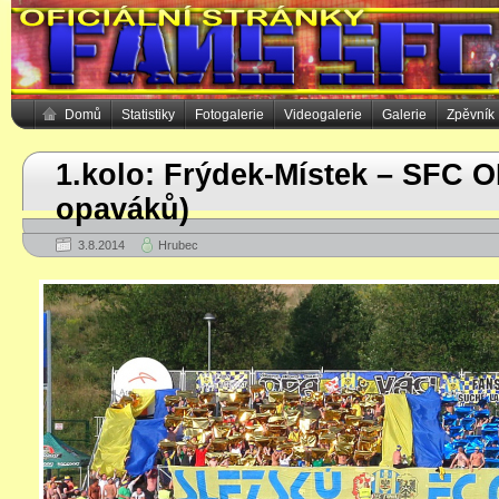
Domů
Statistiky
Fotogalerie
Videogalerie
Galerie
Zpěvník
1.kolo: Frýdek-Místek – SFC O
opaváků)
3.8.2014
Hrubec