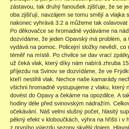
zástavou, tak druhý fanoušek zjišťuje, že se 
oba zjišťují, navzájem se tomu smějí a vlajka
nakonec vyhrává 3:2 a můžeme tak oslavovat
Po děkovačce se hromadně vydáváme na nádr
dozvídáme, že jeden Opavský má problém, a ta
vydává na pomoc. Policejní složky nevědí, co m
téměř na místě. Po chvilce se dav vrací zpátk
už čeká vlak, který díky nám nabírá zhruba 1
příjezdu na Svinov se dozvídáme, že ve Frýdku
kteří nestihli vlak. Nechce naše kamarády nec
všichni hromadně vystupujeme z vlaku, který 
dovést do Opavy a čekáme na opozdilce. A tak
hodiny déle před svinovským nádražím. Celko
očekávání. Náš velmi slušný počet, hlasitý su
pěkný efekt v kloboučkách, výhra na hřišti i v h
z prvního výjezdu sezony skvělý dojem. Hlavn