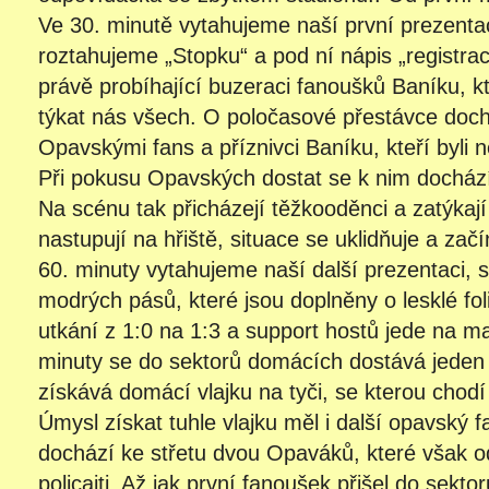
Ve 30. minutě vytahujeme naší první prezentac
roztahujeme „Stopku“ a pod ní nápis „registraci
právě probíhající buzeraci fanoušků Baníku, k
týkat nás všech. O poločasové přestávce doch
Opavskými fans a příznivci Baníku, kteří byli
Při pokusu Opavských dostat se k nim dochází 
Na scénu tak přicházejí těžkooděnci a zatýkaj
nastupují na hřiště, situace se uklidňuje a zač
60. minuty vytahujeme naší další prezentaci, 
modrých pásů, které jsou doplněny o lesklé foli
utkání z 1:0 na 1:3 a support hostů jede na
minuty se do sektorů domácích dostává jede
získává domácí vlajku na tyči, se kterou chod
Úmysl získat tuhle vlajku měl i další opavský
dochází ke střetu dvou Opaváků, které však o
policajti. Až jak první fanoušek přišel do sekto