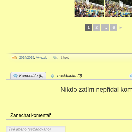
1
2
...
6
►
2014/2015
,
Výjezdy
žádný
Komentáře (0)
Trackbacks (0)
Nikdo zatím nepřidal kom
Zanechat komentář