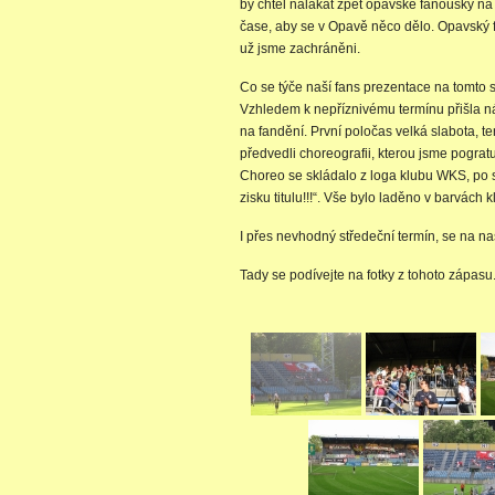
by chtěl nalákat zpět opavské fanoušky na t
čase, aby se v Opavě něco dělo. Opavský fa
už jsme zachráněni.
Co se týče naší fans prezentace na tomto s
Vzhledem k nepříznivému termínu přišla náv
na fandění. První poločas velká slabota, t
předvedli choreografii, kterou jsme pograt
Choreo se skládalo z loga klubu WKS, po 
zisku titulu!!!“. Vše bylo laděno v barvách 
I přes nevhodný středeční termín, se na naš
Tady se podívejte na fotky z tohoto zápasu