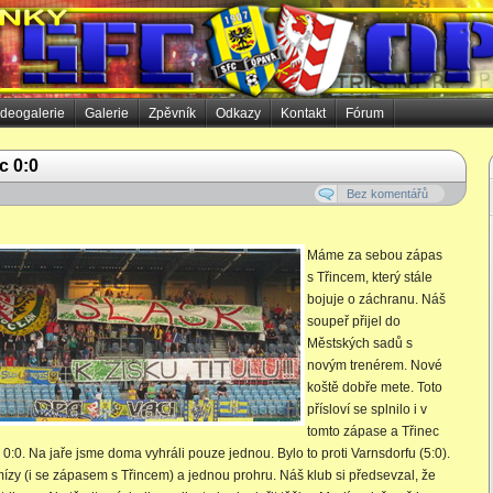
ideogalerie
Galerie
Zpěvník
Odkazy
Kontakt
Fórum
c 0:0
Bez komentářů
Máme za sebou zápas
s Třincem, který stále
bojuje o záchranu. Náš
soupeř přijel do
Městských sadů s
novým trenérem. Nové
koště dobře mete. Toto
přísloví se splnilo i v
tomto zápase a Třinec
0:0. Na jaře jsme doma vyhráli pouze jednou. Bylo to proti Varnsdorfu (5:0).
ízy (i se zápasem s Třincem) a jednou prohru. Náš klub si předsevzal, že