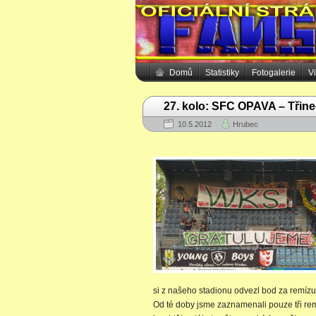
Domů
Statistiky
Fotogalerie
V
27. kolo: SFC OPAVA – Třine
10.5.2012
Hrubec
si z našeho stadionu odvezl bod za remízu 
Od té doby jsme zaznamenali pouze tři rem