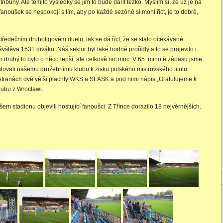
ribuny. Ale těmito výsledky se jim to bude dařit těžko. Myslím si, že už je na
noušek se nespokojí s tím, aby po každé sezóně si mohl říct, je to dobré,
tředečním druholigovém duelu, tak se dá říct, že se stalo očekávané.
štěva 1531 diváků. Náš sektor byl také hodně prořídlý a to se projevilo i
en druhý to bylo o něco lepší, ale celkově nic moc. V 65. minutě zápasu jsme
ulovali našemu družebnímu klubu k zisku polského mistrovského titulu.
stranách dvě větší plachty WKS a SLASK a pod nimi nápis „Gratulujeme k
klubu z Wroclawi.
em stadionu objevili hostující fanoušci. Z Třince dorazilo 18 nejvěrnějších.
.