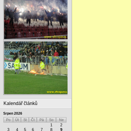
Kalendář článků
Srpen 2026
Po
Út
St
Čt
Pá
So
Ne
1
2
3
4
5
6
7
8
9