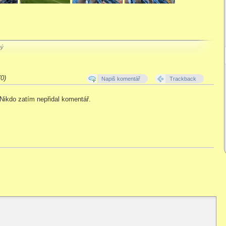
ný
0)
Napiš komentář
Trackback
Nikdo zatím nepřidal komentář.