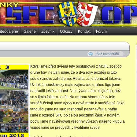
ideogalerie
Galerie
Zpěvník
Odkazy
Kontakt
Fórum
Bez komentářů
Když jsme před dvěma lety postupovali z MSFL zpět do
druhé ligy, netušili jsme, že o dva roky později si tuto
soutěž znovu zahrajeme. Realita už je bohužel taková.
Už tak fanouškovsky málo zajímavou druhou ligu jsme
nahradili ještě za horší. Nezbývalo nám nic jiného, než
se s tímto faktem smířit. Na druhou stranu nás v této
soutěži čekají nové výzvy a nová místa k navštívení. Jako
fanoušci jsme na klub rozhodně nezanevřeli a patřili
jsme k ozdobě SFC po celou podzimní část. V hojném
počtu jsme navštěvovali všechny výjezdy našeho klubu a
všude jsme se předvedli v kvalitním světle.