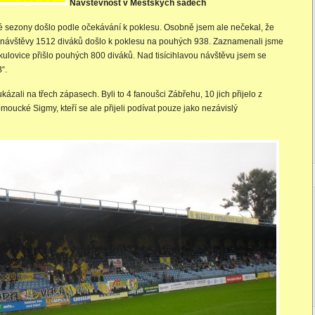
Návštěvnost v Městských sadech
é sezony došlo podle očekávání k poklesu. Osobně jsem ale nečekal, že
 návštěvy 1512 diváků došlo k poklesu na pouhých 938. Zaznamenali jsme
 Mikulovice přišlo pouhých 800 diváků. Nad tisícihlavou návštěvu jsem se
“.
ázali na třech zápasech. Byli to 4 fanoušci Zábřehu, 10 jich přijelo z
omoucké Sigmy, kteří se ale přijeli podívat pouze jako nezávislý