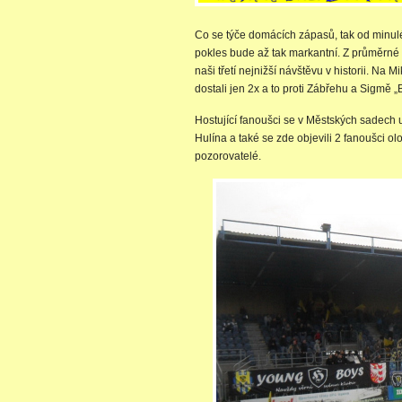
Co se týče domácích zápasů, tak od minul
pokles bude až tak markantní. Z průměrné
naši třetí nejnižší návštěvu v historii. Na
dostali jen 2x a to proti Zábřehu a Sigmě „B
Hostující fanoušci se v Městských sadech uk
Hulína a také se zde objevili 2 fanoušci ol
pozorovatelé.