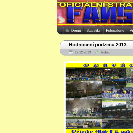
Domů
Statistiky
Fotogalerie
V
Hodnocení podzimu 2013
19.12.2013
Hrubec