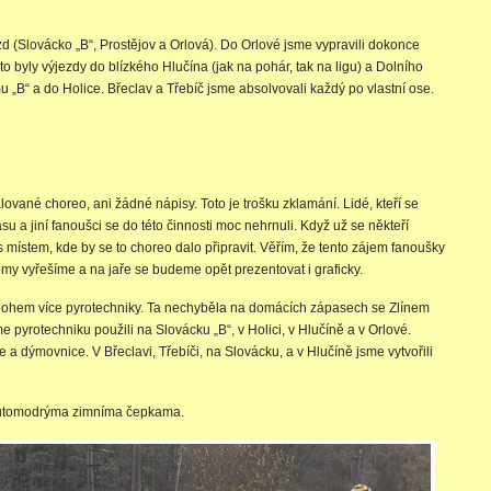
 (Slovácko „B“, Prostějov a Orlová). Do Orlové jsme vypravili dokonce
o byly výjezdy do blízkého Hlučína (jak na pohár, tak na ligu) a Dolního
B“ a do Holice. Břeclav a Třebíč jsme absolvovali každý po vlastní ose.
ané choreo, ani žádné nápisy. Toto je trošku zklamání. Lidé, kteří se
asu a jiní fanoušci se do této činnosti moc nehrnuli. Když už se někteří
s místem, kde by se to choreo dalo připravit. Věřím, že tento zájem fanoušky
émy vyřešíme a na jaře se budeme opět prezentovat i graficky.
mnohem více pyrotechniky. Ta nechyběla na domácích zápasech se Zlínem
e pyrotechniku použili na Slovácku „B“, v Holici, v Hlučíně a v Orlové.
 a dýmovnice. V Břeclavi, Třebíči, na Slovácku, a v Hlučíně jsme vytvořili
žlutomodrýma zimníma čepkama.