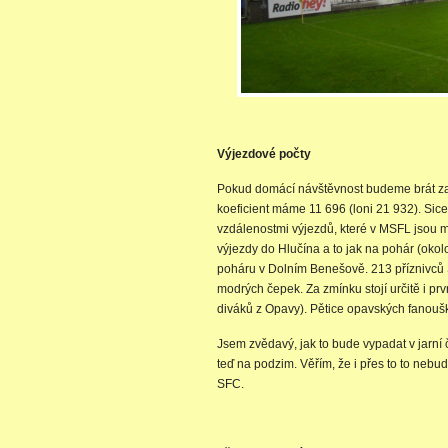
Výjezdové počty
Pokud domácí návštěvnost budeme brát za p
koeficient máme 11 696 (loni 21 932). Sice
vzdálenostmi výjezdů, které v MSFL jsou m
výjezdy do Hlučína a to jak na pohár (okol
poháru v Dolním Benešově. 213 příznivců SF
modrých čepek. Za zmínku stojí určitě i pr
diváků z Opavy). Pětice opavských fanouš
Jsem zvědavý, jak to bude vypadat v jarní 
teď na podzim. Věřím, že i přes to to neb
SFC.