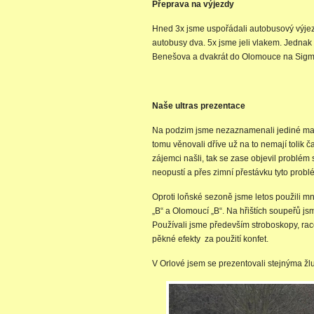
Přeprava na výjezdy
Hned 3x jsme uspořádali autobusový výjezd
autobusy dva. 5x jsme jeli vlakem. Jednak t
Benešova a dvakrát do Olomouce na Sigmu „
Naše ultras prezentace
Na podzim jsme nezaznamenali jediné malov
tomu věnovali dříve už na to nemají tolik č
zájemci našli, tak se zase objevil problém 
neopustí a přes zimní přestávku tyto probl
Oproti loňské sezoně jsme letos použili 
„B“ a Olomoucí „B“. Na hřištích soupeřů jsm
Používali jsme především stroboskopy, race
pěkné efekty za použití konfet.
V Orlové jsem se prezentovali stejnýma 