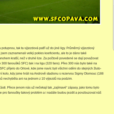
otupnou, tak ta výjezdová patří už do jiné ligy. Průměrný výjezdový
 jsem zaznamenali velký pokles koeficientu, ale to je dáno také
nohem kratší, než v druhé lize. Za počtově povedené se dají považovat
o 300 fanoušků SFC) tak i na ligu (320 fans). Přes 300 nás bylo také na
C přijelo do Orlové, kde jsme navíc byli všichni oděni do stejných žluto-
vní kolo, kdy jsme hráli na Andrově stadionu s rezervou Sigmy Olomouc (188
ků nechyběla ani na jednom z 10 výjezdů na podzim.
části. Přece jenom nás už nečekají tak „zajímavé“ zápasy, jako tomu bylo
ude pro fanoušky takový problém a i nadále budou jezdit a povzbuzovat náš