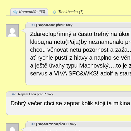
Komentáře (90)
Trackbacks (1)
#1
| Napsal Adolf před 5 roky.
Zdarec!upřímný a často trefný na úkor
klubu,na netu(Pája)by neznamenalo pro 
chcou věnovat netu pozornost a zaža…
ať rychle pustí z hlavy a naplno se vě
a ještě úvahy typu Machovský….to je z
servus a VIVA SFC&WKS! adolf a star
#2
| Napsal Lada před 7 roky.
Dobrý večer chci se zeptat kolik stoji ta mikina
#3
| Napsal michal před 11 roky.