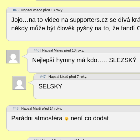
#45
| Napsal Vasco před 13 roky.
Jojo…na to video na supporters.cz se dívá 
někdy může být člověk pyšný na to, že fandí 
#46
| Napsal Mates před 13 roky.
Nejlepší hymny má kdo….. SLEZSKÝ
#47
| Napsal lukaš před 7 roky.
SELSKY
#48
| Napsal Matěj před 14 roky.
Parádni atmosféra
není co dodat