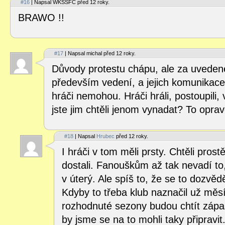
#16
| Napsal WKSSFC před 12 roky.
BRAWO !!
#17
| Napsal michal před 12 roky.
Důvody protestu chápu, ale za uveden
především vedení, a jejich komunikace
hráči nemohou. Hráči hráli, postoupili, 
jste jim chtěli jenom vynadat? To opr
#18
| Napsal
Hrubec
před 12 roky.
I hráči v tom měli prsty. Chtěli prost
dostali. Fanouškům až tak nevadí to
v úterý. Ale spíš to, že se to dozvědě
Kdyby to třeba klub naznačil už měs
rozhodnuté sezony budou chtít zápas
by jsme se na to mohli taky připravi