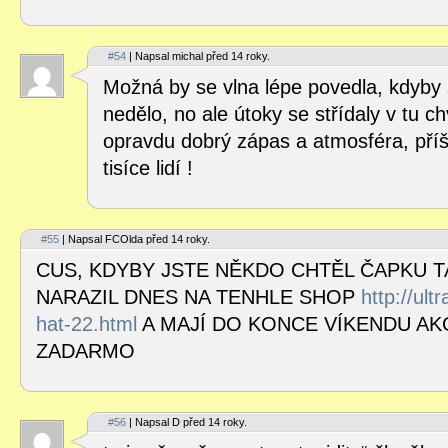
#54
| Napsal michal před 14 roky.
Možná by se vlna lépe povedla, kdyby se
nedělo, no ale útoky se střídaly v tu ch
opravdu dobrý zápas a atmosféra, příšt
tisíce lidí !
#55
| Napsal FCOlda před 14 roky.
CUS, KDYBY JSTE NĚKDO CHTĚL ČAPKU T
NARAZIL DNES NA TENHLE SHOP
http://ult
hat-22.html
A MAJÍ DO KONCE VÍKENDU AKC
ZADARMO
#56
| Napsal D před 14 roky.