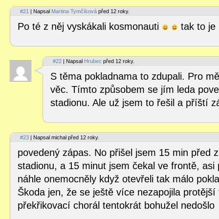
#21
| Napsal
Martina Tymčíková
před 12 roky.
Po té z něj vyskákali kosmonauti
tak to j
#22
| Napsal
Hrubec
před 12 roky.
S těma pokladnama to zdupali. Pro mě
věc. Tímto způsobem se jím leda poved
stadionu. Ale už jsem to řešil a příští 
#23
| Napsal michal před 12 roky.
povedený zápas. No přišel jsem 15 min před
stadionu, a 15 minut jsem čekal ve frontě, asi
náhle onemocněly když otevřeli tak málo pokl
Škoda jen, že se ještě více nezapojila protější
překřikovací chorál tentokrát bohužel nedošlo