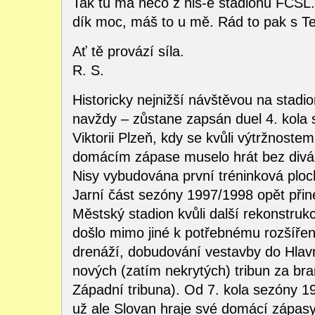
Tak tu má něco z his-e stadionu FCSL
dík moc, máš to u mě. Rád to pak s T
Ať tě provází síla.
R. S.
Historicky nejnižší návštěvou na stadi
navždy – zůstane zapsán duel 4. kola 
Viktorii Plzeň, kdy se kvůli výtržnoste
domácím zápase muselo hrát bez divák
Nisy vybudována první tréninková pl
Jarní část sezóny 1997/1998 opět přin
Městský stadion kvůli další rekonstrukc
došlo mimo jiné k potřebnému rozšířen
drenáží, dobudování vestavby do Hlavn
nových (zatím nekrytých) tribun za br
Západní tribuna). Od 7. kola sezóny 1
už ale Slovan hraje své domácí zápas