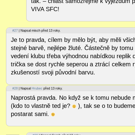
tak. – chlast samozřejmě k výjezdům pa
VIVA SFC!
#27
| Napsal misch před 13 roky.
Je to pravda, cílem by mělo být, aby měli všich
stejné barvě, nejlépe žluté. Částečně by tomu 
vedení klubu třeba výhodnou nabídkou replik d
trička se dost rychle seperou a ztrácí celkem 
zkušeností svoji původní barvu.
#28
| Napsal
Hrubec
před 13 roky.
Naprostá pravda. No když se k tomu nebude 
(kdo to vlastně ted je?
), tak se o to budem
postarat sami.