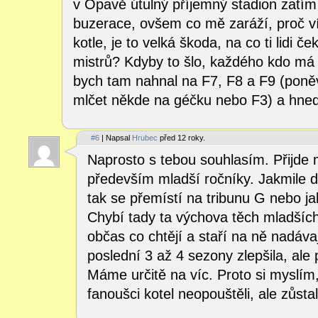
v Opavě útulný příjemný stadion zatí
buzerace, ovšem co mě zaráží, proč ví
kotle, je to velká škoda, na co ti lidi če
mistrů? Kdyby to šlo, každého kdo má š
bych tam nahnal na F7, F8 a F9 (poně
mlčet někde na géčku nebo F3) a hned 
#6
| Napsal
Hrubec
před 12 roky.
Naprosto s tebou souhlasím. Přijde m
především mladší ročníky. Jakmile 
tak se přemístí na tribunu G nebo j
Chybí tady ta výchova těch mladších,
občas co chtějí a staří na ně nadávaj
poslední 3 až 4 sezony zlepšila, ale
Máme určitě na víc. Proto si myslím
fanoušci kotel neopouštěli, ale zůsta