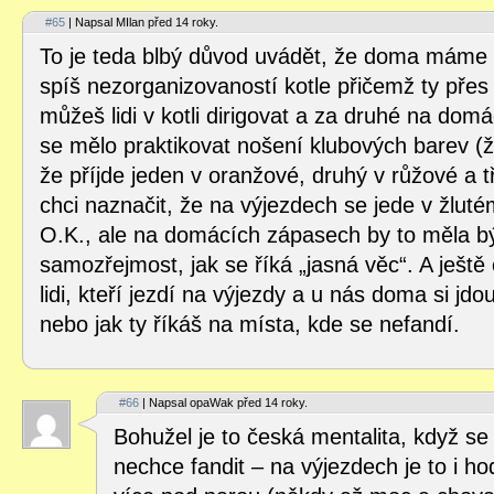
#65
| Napsal MIlan před 14 roky.
To je teda blbý důvod uvádět, že doma máme vě
spíš nezorganizovaností kotle přičemž ty přes
můžeš lidi v kotli dirigovat a za druhé na do
se mělo praktikovat nošení klubových barev (ž
že příjde jeden v oranžové, druhý v růžové a t
chci naznačit, že na výjezdech se jede v žluté
O.K., ale na domácích zápasech by to měla bý
samozřejmost, jak se říká „jasná věc“. A ješt
lidi, kteří jezdí na výjezdy a u nás doma si jd
nebo jak ty říkáš na místa, kde se nefandí.
#66
| Napsal opaWak před 14 roky.
Bohužel je to česká mentalita, když se
nechce fandit – na výjezdech je to i hod