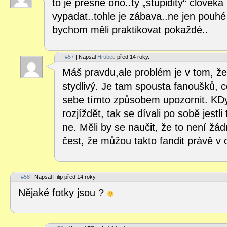
to je přesně ono..ty „stupidity“ člověka
vypadat..tohle je zábava..ne jen pouhé 
bychom měli praktikovat pokaždé..
#57
| Napsal
Hrubec
před 14 roky.
Máš pravdu,ale problém je v tom, že
stydlivý. Je tam spousta fanoušků, c
sebe tímto způsobem upozornit. KDy
rozjíždět, tak se dívali po sobě jestli
ne. Měli by se naučit, že to není žá
čest, že můžou takto fandit právě v
#58
| Napsal Filip před 14 roky.
Nějaké fotky jsou ?