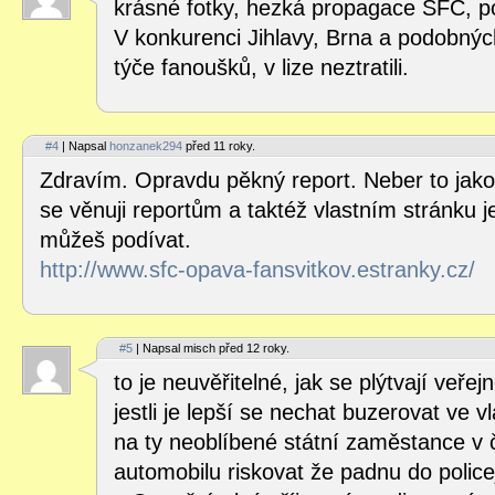
krásné fotky, hezká propagace SFC, po
V konkurenci Jihlavy, Brna a podobný
týče fanoušků, v lize neztratili.
#4
| Napsal
honzanek294
před 11 roky.
Zdravím. Opravdu pěkný report. Neber to jako
se věnuji reportům a taktéž vlastním stránku je
můžeš podívat.
http://www.sfc-opava-fansvitkov.estranky.cz/
#5
| Napsal misch před 12 roky.
to je neuvěřitelné, jak se plýtvají veře
jestli je lepší se nechat buzerovat ve 
na ty neoblíbené státní zaměstance v 
automobilu riskovat že padnu do polic