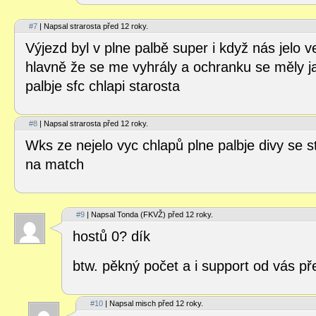
#7
| Napsal strarosta před 12 roky.
Výjezd byl v plne palbě super i když nás jelo v
hlavně že se me vyhrály a ochranku se měly ja
palbje sfc chlapi starosta
#8
| Napsal strarosta před 12 roky.
Wks ze nejelo vyc chlapů plne palbje divy se 
na match
#9
| Napsal Tonda (FKVŽ) před 12 roky.
hostů 0? dík
btw. pěkný počet a i support od vás p
#10
| Napsal misch před 12 roky.