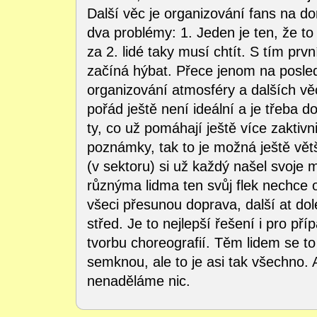
Další věc je organizování fans na d
dva problémy: 1. Jeden je ten, že to
za 2. lidé taky musí chtít. S tím pr
začíná hýbat. Přece jenom na posle
organizování atmosféry a dalších věcí
pořád ještě není ideální a je třeba do 
ty, co už pomáhají ještě více zaktivn
poznámky, tak to je možná ještě vět
(v sektoru) si už každý našel svoje 
různýma lidma ten svůj flek nechce o
všeci přesunou doprava, další at dol
střed. Je to nejlepší řešení i pro př
tvorbu choreografií. Těm lidem se to
semknou, ale to je asi tak všechno. 
nenaděláme nic.