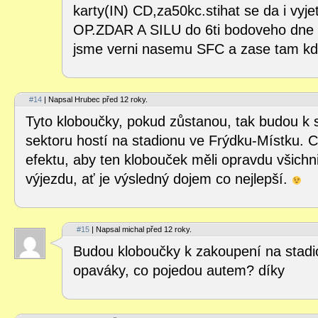
karty(IN) CD,za50kc.stihat se da i vyj
OP.ZDAR A SILU do 6ti bodoveho dne v
jsme verni nasemu SFC a zase tam k
#14
| Napsal Hrubec před 12 roky.
Tyto kloboučky, pokud zůstanou, tak budou k s
sektoru hostí na stadionu ve Frýdku-Místku. C
efektu, aby ten klobouček měli opravdu všichni
výjezdu, ať je výsledný dojem co nejlepší.
#15
| Napsal michal před 12 roky.
Budou kloboučky k zakoupení na stadi
opaváky, co pojedou autem? díky