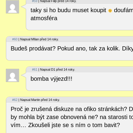
#59
| Napsal Filip před 14 roky.
taky si ho budu muset koupit
doufám
atmosféra
#60
| Napsal MIlan před 14 roky.
Budeš prodávat? Pokud ano, tak za kolik. Dík
#61
| Napsal D1 před 14 roky.
bomba výjezd!!!
#62
| Napsal Martin před 14 roky.
Proč je zrušená diskuze na ofiko stránkách? D
by mohla být zase obnovená ne? na starosti t
vím… Zkoušeli jste se s ním o tom bavit?