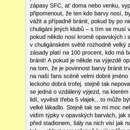
zápasy SFC, ať doma nebo venku, vypa
připomenout, že ten kdo barvy nosí, by 
vážit a případně bránit, pokud by po ni
chuligáni jiných klubů – s tím se musí v
pokud někdo nosí kromě opavských i s
v chuligánském světě rozhodně velký 
zásady platí na 100 procent, kdo má ba
bránit! A pokud je někde na výjezdě op
na tom, že je povinnost barvy bránit trv
na naší fans scéně velmi dobré jméno 
leckoho dobrá trofej. stejně tak nepova
se jedná o vzdálený výjezd, na kterém
lidí, vyvěsit třeba 5 vlajek…to může bý
velké lákadlo. Stejně tak se mi moc ne
vidím týpky v opavských barvách, jak s
před stadionem, šály na nich visí jak