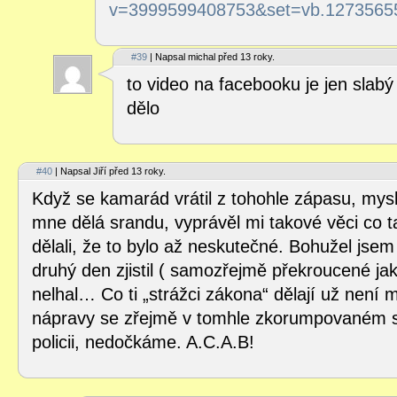
v=3999599408753&set=vb.1273565
#39
| Napsal michal před 13 roky.
to video na facebooku je jen slabý
dělo
#40
| Napsal Jiří před 13 roky.
Když se kamarád vrátil z tohohle zápasu, mysle
mne dělá srandu, vyprávěl mi takové věci co 
dělali, že to bylo až neskutečné. Bohužel jsem
druhý den zjistil ( samozřejmě překroucené jak 
nelhal… Co ti „strážci zákona“ dělají už není 
nápravy se zřejmě v tomhle zkorumpovaném s
policii, nedočkáme. A.C.A.B!