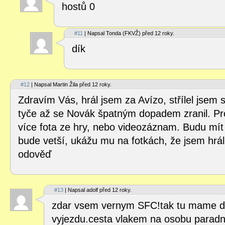
hostů 0
#11
| Napsal Tonda (FKVŽ) před 12 roky.
dík
#12
| Napsal Martin Žila před 12 roky.
Zdravím Vás, hrál jsem za Avízo, střílel jsem 
tyče až se Novák špatným dopadem zranil. Pr
více fota ze hry, nebo videozáznam. Budu mít
bude vetší, ukážu mu na fotkách, že jsem hrál 
odověď
#13
| Napsal adolf před 12 roky.
zdar vsem vernym SFC!tak tu mame de
vyjezdu.cesta vlakem na osobu paradni