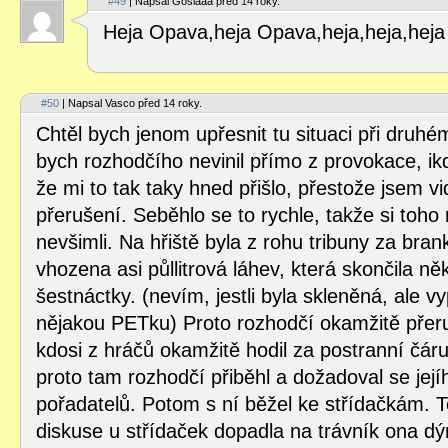
#49
| Napsal Gosiaaa před 14 roky.
Heja Opava,heja Opava,heja,heja,heja 
#50
| Napsal Vasco před 14 roky.
Chtěl bych jenom upřesnit tu situaci při druh
bych rozhodčího nevinil přímo z provokace, ik
že mi to tak taky hned přišlo, přestože jsem v
přerušení. Seběhlo se to rychle, takže si toho
nevšimli. Na hřiště byla z rohu tribuny za bra
vhozena asi půllitrová láhev, která skončila n
šestnáctky. (nevím, jestli byla skleněná, ale v
nějakou PETku) Proto rozhodčí okamžitě přeru
kdosi z hráčů okamžitě hodil za postranní čár
proto tam rozhodčí přiběhl a dožadoval se jej
pořadatelů. Potom s ní běžel ke střídačkám. 
diskuse u střídaček dopadla na trávník ona d