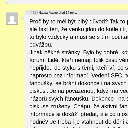
#63
| Napsal Vasco před 14 roky.
Proč by to měl být blbý důvod? Tak to 
ale fakt ten, že venku jdou do kotle i t
to bylo vždycky a musí se s tím počíta
odvážou.
Jinak pěkné stránky. Bylo by dobré, kdy
forum. Lidé, kteří nemají tolik času vě
nepřijdou do styku s těmi, kteří ví, co 
naprosto bez informací. Vedení SFC, to
fanoušky, se brání dokonce i na svých 
diskusi. Je na pováženou, když má ved
názorů svých fanoušků. Dokonce i na 
diskuse zrušeny. Chápu, že aktivní fan
informace si dokáží předat, ale co ti os
hodně? Je třeba i je vtáhnout do dění 