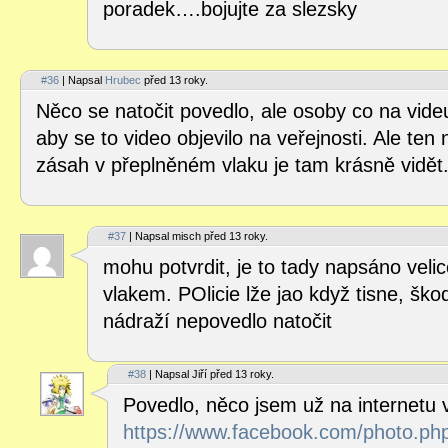
poradek….bojujte za slezsky
#36
| Napsal
Hrubec
před 13 roky.
Něco se natočit povedlo, ale osoby co na videu
aby se to video objevilo na veřejnosti. Ale ten
zásah v přeplněném vlaku je tam krásně vidět
#37
| Napsal misch před 13 roky.
mohu potvrdit, je to tady napsáno velic
vlakem. POlicie lže jao když tisne, ško
nádraží nepovedlo natočit
#38
| Napsal Jiří před 13 roky.
Povedlo, něco jsem už na internetu v
https://www.facebook.com/photo.ph