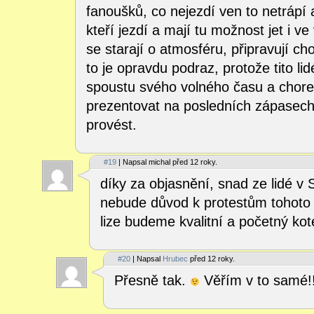
fanoušků, co nejezdí ven to netrápí a
kteří jezdí a mají tu možnost jet i ve 
se starají o atmosféru, připravují c
to je opravdu podraz, protože tito l
spoustu svého volného času a chorea
prezentovat na posledních zápasech
provést.
#19
| Napsal michal před 12 roky.
díky za objasnění, snad ze lidé v
nebude důvod k protestům tohoto 
lize budeme kvalitní a početný kote
#20
| Napsal
Hrubec
před 12 roky.
Přesně tak.
Věřím v to samé!!