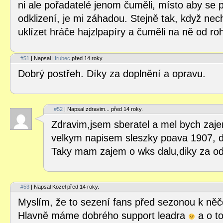
ni ale pořadatelé jenom čuměli, místo aby se po
odklizení, je mi záhadou. Stejně tak, když nech
uklízet hráče hajzlpapíry a čuměli na ně od r
#51
| Napsal
Hrubec
před 14 roky.
Dobrý postřeh. Díky za doplnění a opravu.
#52
| Napsal zdravim... před 14 roky.
Zdravim,jsem sberatel a mel bych zaje
velkym napisem sleszky poava 1907, d
Taky mam zajem o wks dalu,diky za o
#53
| Napsal Kozel před 14 roky.
Myslím, že to sezení fans před sezonou k něč
Hlavně máme dobrého support leadra
a o to