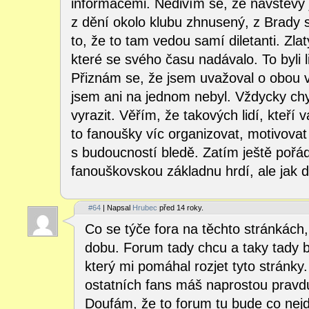
informacemi. Nedivím se, že návštěvy
z dění okolo klubu zhnusený, z Brady 
to, že to tam vedou samí diletanti. Zl
které se svého času nadávalo. To byli lid
Přiznám se, že jsem uvažoval o obou 
jsem ani na jednom nebyl. Vždycky chy
vyrazit. Věřím, že takových lidí, kteří 
to fanoušky víc organizovat, motivovat 
s budoucností bledě. Zatím ještě poř
fanouškovskou základnu hrdí, ale jak 
#64
| Napsal
Hrubec
před 14 roky.
Co se týče fora na těchto stránkách,
dobu. Forum tady chcu a taky tady 
který mi pomáhal rozjet tyto stránky
ostatních fans máš naprostou pravdu
Doufám, že to forum tu bude co nejd