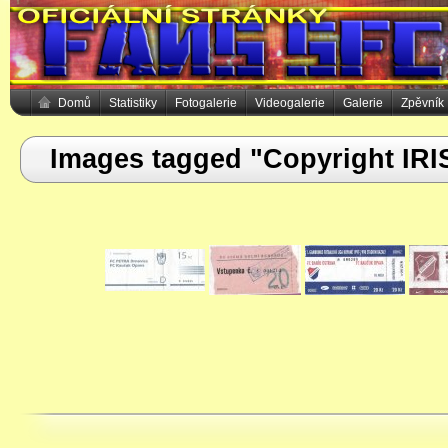
Domů
Statistiky
Fotogalerie
Videogalerie
Galerie
Zpěvník
Images tagged "Copyright IRI