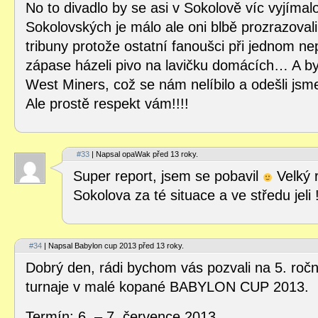
No to divadlo by se asi v Sokolově víc vyjíma
Sokolovských je málo ale oni blbě prozrazoval
tribuny protože ostatní fanoušci při jednom 
zápase házeli pivo na lavičku domácích… A by
West Miners, což se nám nelíbilo a odešli jsm
Ale prostě respekt vám!!!!
#33
| Napsal opaWak před 13 roky.
Super report, jsem se pobavil
Velký r
Sokolova za té situace a ve středu jeli !
#34
| Napsal Babylon cup 2013 před 13 roky.
Dobrý den, rádi bychom vás pozvali na 5. roč
turnaje v malé kopané BABYLON CUP 2013.
Termín: 6. – 7. července 2013