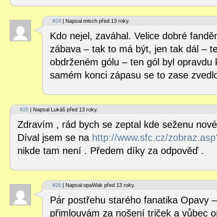
#24
| Napsal misch před 13 roky.
Kdo nejel, zaváhal. Velice dobré fanděn
zábava – tak to má být, jen tak dál – 
obdrženém gólu – ten gól byl opravdu k
samém konci zápasu se to zase zvedl
#25
| Napsal Lukáš před 13 roky.
Zdravím , rád bych se zeptal kde seženu nové
Díval jsem se na
http://www.sfc.cz/zobraz.as
nikde tam není . Předem díky za odpověď .
#26
| Napsal opaWak před 13 roky.
Pár postřehu starého fanatika Opavy 
přimlouvám za nošení triček a vůbec 