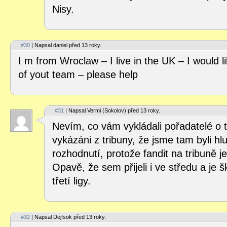
Nisy.
#30
| Napsal daniel před 13 roky.
I m from Wroclaw – I live in the UK – I would l
of yout team – please help
#31
| Napsal Vermi (Sokolov) před 13 roky.
Nevím, co vám vykládali pořadatelé o t
vykázáni z tribuny, že jsme tam byli hl
rozhodnutí, protože fandit na tribuně je
Opavě, že sem přijeli i ve středu a je
třetí ligy.
#32
| Napsal Dejfsok před 13 roky.