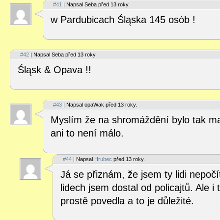
#41
| Napsal Seba před 13 roky.
w Pardubicach Śląska 145 osób !
#42
| Napsal Seba před 13 roky.
Śląsk & Opava !!
#43
| Napsal opaWak před 13 roky.
Myslím že na shromáždění bylo tak ma
ani to není málo.
#44
| Napsal
Hrubec
před 13 roky.
Já se přiznám, že jsem ty lidi nepočí
lidech jsem dostal od policajtů. Ale i
prostě povedla a to je důležité.