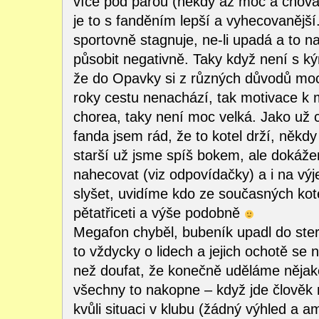
více pod parou (někdy až moc a chovají
je to s fanděním lepší a vyhecovanější
sportovně stagnuje, ne-li upadá a to n
působit negativně. Taky když není s kým
že do Opavky si z různých důvodů mo
roky cestu nenachází, tak motivace k 
chorea, taky není moc velká. Jako už 
fanda jsem rád, že to kotel drží, někd
starší už jsme spíš bokem, ale dokáž
nahecovat (viz odpovídačky) a i na výj
slyšet, uvidíme kdo ze současných kot
pětatřiceti a výše podobně
Megafon chyběl, bubeník upadl do ste
to vždycky o lidech a jejich ochotě se 
než doufat, že konečně uděláme nějaké
všechny to nakopne – když jde člověk
kvůli situaci v klubu (žádný výhled a a