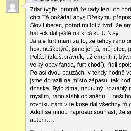
#29
| Napsal Somik před 13 roky.
Zdar tygře, promiň že tady lezu do hod
chci Tě požádat abys Džekymu přeposl
Slov.Liberec, pořád mi totiž tvrdí že a
hatt-ck dal ještě na krcálku U Nisy.
Já ale furt mám za to, že tehdy ráno p
hok.mušketýrů, jsme jeli já, můj otec, 
Polách(zkuš.právník, už emeritní, býv
velký opav.fanda, furt chodí), řídil spo
Po asi dvou pauzách, v tehdy hodně ve
jsme dorazili na místo zápasu, tak hoď
dneska. Bylo zima, neútulný, roztáhlý m
myslím, ráno stáhli od sněhu… naši hrá
rovníku nám v te kose dal všechny tři 
Adolf se mnou naprosto souhlasí, že se
autem….