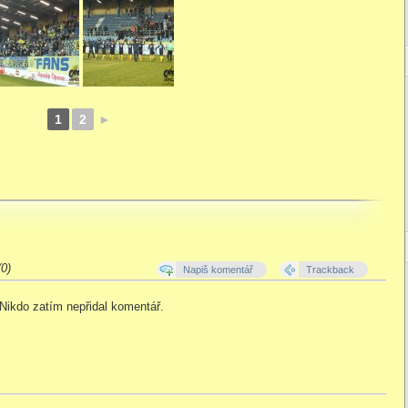
1
2
►
0)
Napiš komentář
Trackback
Nikdo zatím nepřidal komentář.