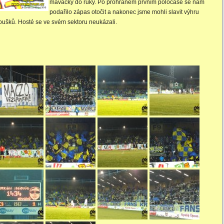
mávačky do ruky. Po prohraném prvním poločase se nám
podařilo zápas otočit a nakonec jsme mohli slavit výhru
noušků. Hosté se ve svém sektoru neukázali.