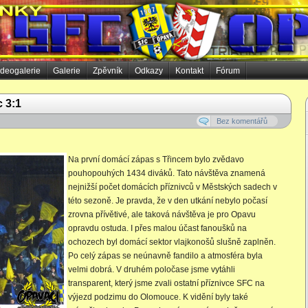
ideogalerie
Galerie
Zpěvník
Odkazy
Kontakt
Fórum
 3:1
Bez komentářů
Na první domácí zápas s Třincem bylo zvědavo
pouhopouhých 1434 diváků. Tato návštěva znamená
nejnižší počet domácích příznivců v Městských sadech v
této sezoně. Je pravda, že v den utkání nebylo počasí
zrovna přívětivé, ale taková návštěva je pro Opavu
opravdu ostuda. I přes malou účast fanoušků na
ochozech byl domácí sektor vlajkonošů slušně zaplněn.
Po celý zápas se neúnavně fandilo a atmosféra byla
velmi dobrá. V druhém poločase jsme vytáhli
transparent, který jsme zvali ostatní příznivce SFC na
výjezd podzimu do Olomouce. K vidění byly také