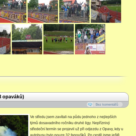
08 opaváků)
Bez komentářů
Ve středu jsem zavítali na půdu jednoho z nejlepších
týmů dosavadního ročníku druhé ligy. Nepříznivý
středeční termín se projevil už při odjezdu z Opavy, kdy u
autobusu bylo pouze 32 fanoušků. Po cestě jsme ještě