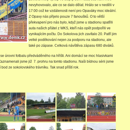
nevyhovovalo, ale co se dalo dělat. Hrálo se v neděli v
17:00 což ke vzdálenosti není pro Opaváky moc ideální.
Z Opavy nás přijelo pouze 7 fanoušků. O to větší
překvapení pro nás bylo, když jsme u stadionu spatřili
auta našich přátel z WKS, kteří nás opět podpořili ve
vynikajícím počtu. Do Sokolova jich zavítalo 20. Patří jim
velké poděkování nejen za podporu na stadionu, ale
také po zápase. Celková návštěva zápasu 680 diváků.
se úrovni fotbalu předváděného na hřišti. Ani domácí se moc hlasivkami
 Zaznamenali jsme již 7. prohru na tomto stadionu. Naši bídnou sérii jsme
 bod ze sokolovského trávníku. Tak snad příští rok.