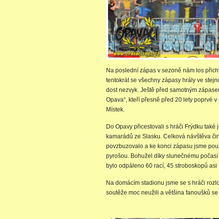
Na poslední zápas v sezoně nám los přichys
tentokrát se všechny zápasy hrály ve stej
dost nezvyk. Ještě před samotným zápasem
Opava“, kteří přesně před 20 lety poprvé v 
Místek.
Do Opavy přicestovali s hráči Frýdku také j
kamarádů ze Slasku. Celková návštěva čini
povzbuzovalo a ke konci zápasu jsme použi
pyrošou. Bohužel díky slunečnému počasí a 
bylo odpáleno 60 rací, 45 stroboskopů as
Na domácím stadionu jsme se s hráči rozlo
soutěže moc neužili a většina fanoušků s