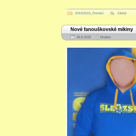
2014/2015
,
Domácí
žádný
Nové fanouškovské mikiny
30.5.2015
Hrubec