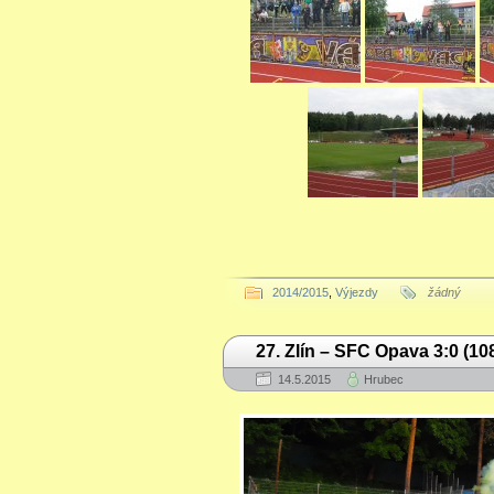
2014/2015
,
Výjezdy
žádný
27. Zlín – SFC Opava 3:0 (1
14.5.2015
Hrubec