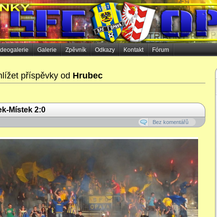
ideogalerie
Galerie
Zpěvník
Odkazy
Kontakt
Fórum
lížet příspěvky od
Hrubec
k-Místek 2:0
Bez komentářů