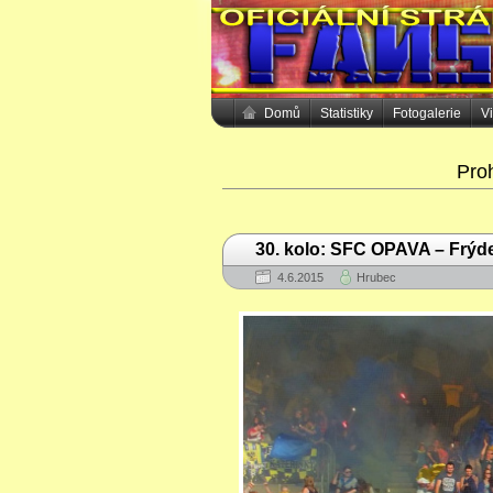
Domů
Statistiky
Fotogalerie
V
Proh
30. kolo: SFC OPAVA – Frýde
4.6.2015
Hrubec