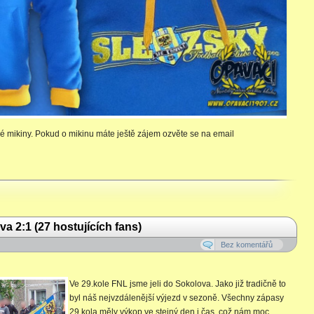
é mikiny. Pokud o mikinu máte ještě zájem ozvěte se na email
a 2:1 (27 hostujících fans)
Bez komentářů
Ve 29.kole FNL jsme jeli do Sokolova. Jako již tradičně to
byl náš nejvzdálenější výjezd v sezoně. Všechny zápasy
29.kola měly výkop ve stejný den i čas, což nám moc