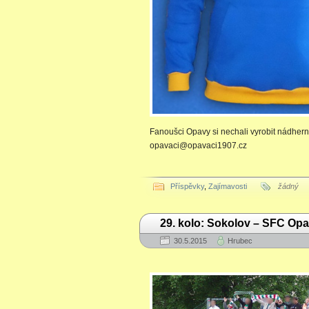
Fanoušci Opavy si nechali vyrobit nádhern
opavaci@opavaci1907.cz
Příspěvky
,
Zajímavosti
žádný
29. kolo: Sokolov – SFC Opav
30.5.2015
Hrubec