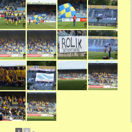
1
2
►