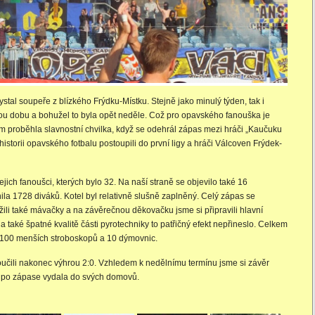
tal soupeře z blízkého Frýdku-Místku. Stejně jako minulý týden, tak i
nou dobu a bohužel to byla opět neděle. Což pro opavského fanouška je
 proběhla slavnostní chvilka, když se odehrál zápas mezi hráči „Kaučuku
historii opavského fotbalu postoupili do první ligy a hráči Válcoven Frýdek-
ejich fanoušci, kterých bylo 32. Na naší straně se objevilo také 16
la 1728 diváků. Kotel byl relativně slušně zaplněný. Celý zápas se
li také mávačky a na závěrečnou děkovačku jsme si připravili hlavní
také špatné kvalitě části pyrotechniky to patřičný efekt nepřineslo. Celkem
i 100 menších stroboskopů a 10 dýmovnic.
učili nakonec výhrou 2:0. Vzhledem k nedělnímu termínu jsme si závěr
e po zápase vydala do svých domovů.