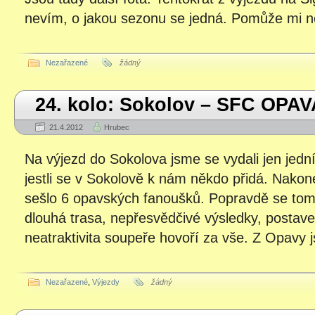
nevím, o jakou sezonu se jedná. Pomůže mi 
Nezařazené
žádný
24. kolo: Sokolov – SFC OPAV
21.4.2012
Hrubec
Na výjezd do Sokolova jsme se vydali jen jedn
jestli se v Sokolově k nám někdo přidá. Nako
sešlo 6 opavských fanoušků. Popravdě se tom
dlouhá trasa, nepřesvědčivé výsledky, postave
neatraktivita soupeře hovoří za vše. Z Opavy j
Nezařazené
,
Výjezdy
žádný