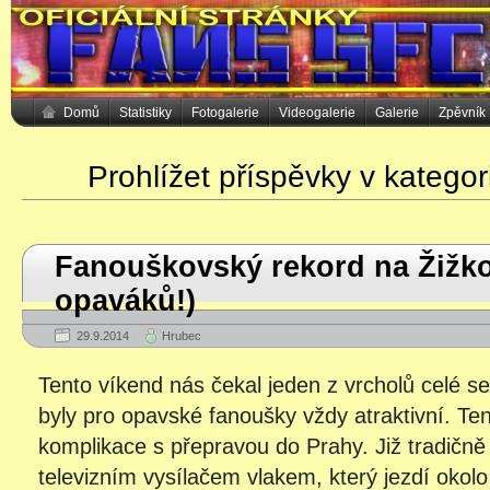
Domů
Statistiky
Fotogalerie
Videogalerie
Galerie
Zpěvník
Prohlížet příspěvky v kategor
Fanouškovský rekord na Žižko
opaváků!)
29.9.2014
Hrubec
Tento víkend nás čekal jeden z vrcholů celé s
byly pro opavské fanoušky vždy atraktivní. Ten
komplikace s přepravou do Prahy. Již tradičně
televizním vysílačem vlakem, který jezdí okolo