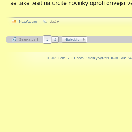
se také těšit na určité novinky oproti dřívější v
Nezařazené
žádný
Stránka 1 z 2
1
2
Následující
© 2026 Fans SFC Opava
|
Stránky vytvořil David Cwik
|
We