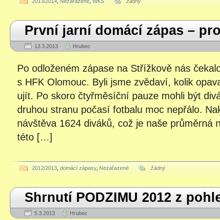
2013/2014
,
Nezařazené
,
WKS
žádný
První jarní domácí zápas – pr
13.3.2013
Hrubec
Po odloženém zápase na Střížkově nás čekalo
s HFK Olomouc. Byli jsme zvědaví, kolik opav
ujít. Po skoro čtyřměsíční pauze mohli být divá
druhou stranu počasí fotbalu moc nepřálo. Na
návštěva 1624 diváků, což je naše průměrná n
této […]
2012/2013
,
domácí zápasy
,
Nezařazené
žádný
Shrnutí PODZIMU 2012 z pohl
5.3.2013
Hrubec