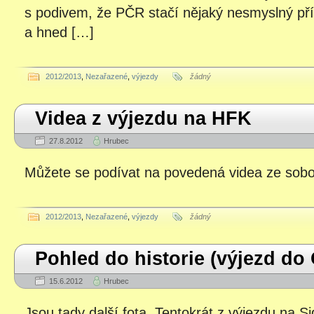
s podivem, že PČR stačí nějaký nesmyslný př
a hned […]
2012/2013
,
Nezařazené
,
výjezdy
žádný
Videa z výjezdu na HFK
27.8.2012
Hrubec
Můžete se podívat na povedená videa ze sob
2012/2013
,
Nezařazené
,
výjezdy
žádný
Pohled do historie (výjezd d
15.6.2012
Hrubec
Jsou tady další fota. Tentokrát z výjezdu na