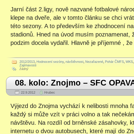
Jarní část 2.ligy, nově nazvané fotbalové náro
klepe na dveře, ale v tomto článku se chci vrát
této sezony. A to především ke zhodnocení na
stadionů. Hned na úvod musím poznamenat, ž
podzim docela vydařil. Hlavně je příjemné , že 
2012/2013
,
Hodnocení sezóny
,
návštěvnost
,
Nezařazené
,
Pohár ČMFS
,
WKS
,
Zajímavosti
žádný
08. kolo: Znojmo – SFC OPAVA
22.9.2012
Hrubec
Výjezd do Znojma vychází k nelibosti mnoha 
každý si může vzít v práci volno a tak neček
návštěvu. Na rozdíl od brněnské zásahovky, kt
internetu o dvou autobusech, které mají do Zn