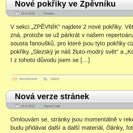
Nové pokřiky ve Zpěvníku
13.4.2012
Hrubec
V sekci „ZPĚVNÍK“ najdete 2 nové pokřiky. Vět
zná, protože se už párkrát v našem repertoáru o
sousta fanoušků, pro které jsou tyto pokřiky c
pokřiky „Slezský je náš žluto-modrý svět“ a „K
I z tohoto důvodu jsem se […]
Nezařazené
žádný
Nová verze stránek
10.4.2012
David Cwik
Omlouvám se, stránky jsou momentálně v reko
budu přidávat další a další materiál, články, f