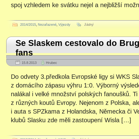
spoj vzhledem ke svátku nejel a nejbližší možn
2014/2015
,
Nezařazené
,
Výjezdy
žádný
Se Slaskem cestovalo do Bru
fans
15.8.2013
Hrubec
Do odvety 3.předkola Evropské ligy si WKS Sl
z domácího zápasu výhru 1:0. Výborný výslede
nalákal i velké množství polských fanoušků. Ti
z různých koutů Evropy. Nejenom z Polska, ale 
i auta s SPZkama z Holandska, Německa či Vel
klubů Slasku zde měli zastoupení Wisla […]