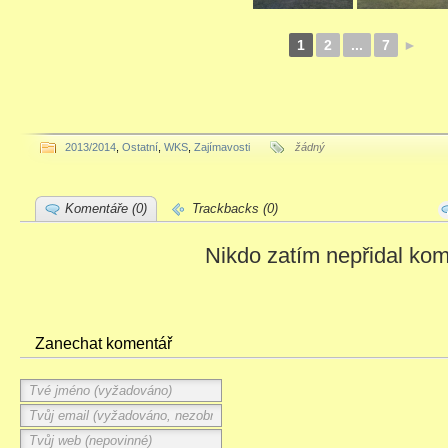
1
2
...
7
►
2013/2014
,
Ostatní
,
WKS
,
Zajímavosti
žádný
Komentáře (0)
Trackbacks (0)
Nikdo zatím nepřidal kom
Zanechat komentář