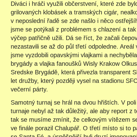
Diváci i hráči využili občerstvení, které zde b
grilovaných klobásek a tramských cigár, nealko
v neposlední řadě se zde našlo i něco ostřejší
jsme se potýkali z problémem s chlazení a tak si
výčep patřičně užili. Dá se říct, že začali čepo
nezastavili se až do půl třetí odpoledne. Areá
jsme vyzdobili opavskými vlajkami a nechyběla
brygády a vlajka fanoušků Wisly Krakow Olkus
Sredske Brygádě, která přivezla transparent 
let družby, který později vysel na stadionu SF
večerní párty.
Samotný turnaj se hrál na dvou hřištích. V pol
turnaje nebyl až tak důležitý, ale aby report z 
tak se musíme zmínit, že celkovým vítězem se
ve finále porazil Chalupář. O třetí místo si to 
se Santa Fé, a úspěšnější byli druzí jmenovaní.