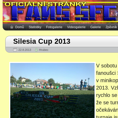
Domů
Statistiky
Fotogalerie
Videogalerie
Galerie
Zpěvník
Silesia Cup 2013
22.8.2013
Hrubec
V sobotu 
fanoušci 
v miniko
2013. Vz
rychlo se
že se tu
očekáván
turnaje j