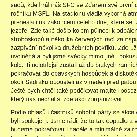
sadů, kde hrál náš SFC se Žďárem své první 
ročníku MSFL. Na stadionu vládla výborná atm
přenesla i na zakončení celého dne, které se 
jezeře. Zde také došlo kolem půlnoci k odpálen
stroboskopů a několika červených rací za ná
zazpívání několika družebních pokřiků. Zde u
uvolněná a byli jsme svědky mimo jiné i pokus
kole. Ti nejotrlejší zůstali až do brzkých ranníc
pokračovat do opavských hospůdek a diskoték a 
okolí Sádráku opouštěli až v neděli před páto
Ještě bych chtěl také poděkovat majiteli posez
který nás nechal si zde akci zorganizovat.
Podle ohlasů účastníků sobotní párty se akce 
byli spokojeni. Jsme rádi, že to tak dopadlo a v
budeme pokračovat i nadále a minimálně za 