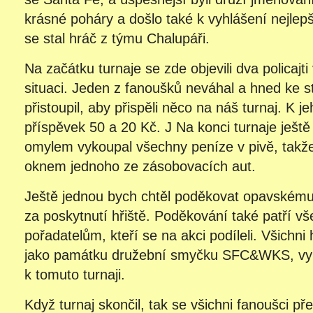
krásné poháry a došlo také k vyhlášení nejlep
se stal hráč z týmu Chalupáři.
Na začátku turnaje se zde objevili dva policajti 
situaci. Jeden z fanoušků neváhal a hned ke 
přistoupil, aby přispěli něco na náš turnaj. K 
příspěvek 50 a 20 Kč. J Na konci turnaje ještě
omylem vykoupal všechny peníze v pivě, takže 
oknem jednoho ze zásobovacích aut.
Ještě jednou bych chtěl poděkovat opavskému
za poskytnutí hřiště. Poděkování také patří v
pořadatelům, kteří se na akci podíleli. Všichni 
jako památku družební smyčku SFC&WKS, vy
k tomuto turnaji.
Když turnaj skončil, tak se všichni fanoušci p