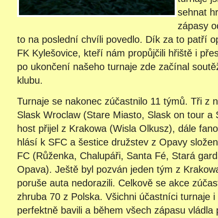
sehnat h
zápasy o
to na poslední chvíli povedlo. Dík za to patří
FK Kylešovice, kteří nám propůjčili hřiště i př
po ukončení našeho turnaje zde začínal sout
klubu.
Turnaje se nakonec zúčastnilo 11 týmů. Tři z n
Slask Wroclaw (Stare Miasto, Slask on tour a
host přijel z Krakowa (Wisla Olkusz), dále fano
hlásí k SFC a šestice družstev z Opavy slože
FC (Růženka, Chalupáři, Santa Fé, Stará gard
Opava). Ještě byl pozván jeden tým z Krakowa (
poruše auta nedorazili. Celkově se akce zúčasti
zhruba 70 z Polska. Všichni účastníci turnaje i
perfektně bavili a během všech zápasu vládla 