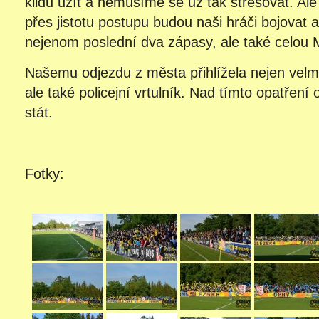
klidu užít a nemusíme se už tak stresovat. Al
přes jistotu postupu budou naši hráči bojovat a
nejenom poslední dva zápasy, ale také celou
Našemu odjezdu z města přihlížela nejen velm
ale také policejní vrtulník. Nad tímto opatřen
stát.
Fotky: