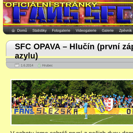
Domů
Statistiky
Fotogalerie
Videogalerie
Galerie
Zpěvník
SFC OPAVA – Hlučín (první z
azylu)
1.6.2014
Hrubec