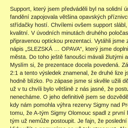
Support, který jsem předváděli byl na solidní 
fandění zapojovala většina opavských příznivc
střídačky hostí. Chvílemi ovšem support slábl,
kvalitní. V úvodních minutách druhého poločas
připravenou optickou prezentaci. Vytáhli jsme
nápis „SLEZSKÁ … OPAVA“, který jsme doplnil
města. Do toho ještě fanoušci mávali žlutými 
Myslím si, že prezentace docela povedená. Zá
2:1 a tento výsledek znamenal, že druhé lize 
hodně blízko. Po zápase jsme si skvěle užili d
už v tu chvíli bylo většině z nás jasné, že postu
nenecháme. O jeho definitivě jsem se dozvěděl
kdy nám pomohla výhra rezervy Sigmy nad Pr
tomu, že A-tým Sigmy Olomouc spadl z první li
tým už nemůže postoupit. Je fajn, že posledn