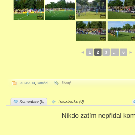
◄
1
2
3
...
6
►
2013/2014
,
Domácí
žádný
Komentáře (0)
Trackbacks (0)
Nikdo zatím nepřidal kom