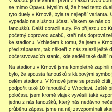
V sobotu jsme sehráli první z našich dvou do
se mimo Opavu. Myslím si, že hned tento duel
tyto duely v Krnově, byla ta nejlepší varianta
vypadalo na slušnou účast. Vlakem se nás do 
fanoušků. Další dorazili auty. Po příjezdu do K
početný doprovod acabů, kteří nás doprováze
ke stadionu. Vzhledem k tomu, že jsem v Krno
před zápasem, tak někteří z nás zalezli ještě 
občerstvovacích stanic, kde seděli také další 
Na stadionu v Krnově jsme kompletně zaplnili 
bylo, že spousta fanoušků s klubovými symboly
celém stadionu. V Krnově jsme se prostě cítili
podpořit také 10 fanoušků z Wroclawi. Ještě 
poločasu jsem kromě vlajek vyvěsili také vzp
jednu z nás fanoušků, který nás nedávno neček
průběhu zápasu jsme na něj zavzpomínali sk